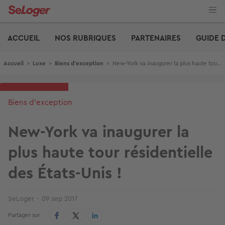
Aller
au
contenu
Edito
principal
ACCUEIL
NOS RUBRIQUES
PARTENAIRES
GUIDE 
Fil d'Ariane
Accueil
>
Luxe
>
Biens d'exception
>
New-York va inaugurer la plus haute tour résidentielle des États-Unis !
Biens d'exception
New-York va inaugurer la
plus haute tour résidentielle
des États-Unis !
SeLoger
09 sep 2017
Partager sur