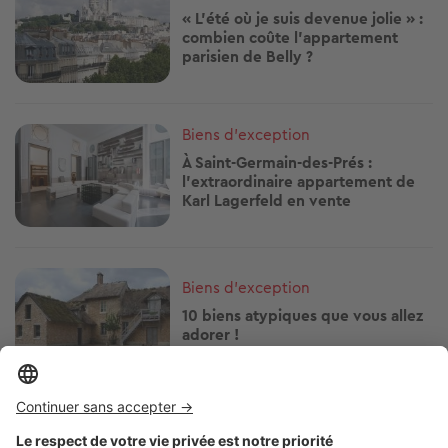
« L'été où je suis devenue jolie » :
combien coûte l'appartement
parisien de Belly ?
Image
Biens d'exception
À Saint-Germain-des-Prés :
l'extraordinaire appartement de
Karl Lagerfeld en vente
Image
Biens d'exception
10 biens atypiques que vous allez
adorer !
Image
Biens d'exception