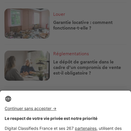
Image
Louer
Garantie locative : comment
fonctionne-t-elle ?
Image
Réglementations
Le dépôt de garantie dans le
cadre d’un compromis de vente
est-il obligatoire ?
Image
Réglementations
Location : votre bailleur peut-il
vous interdire d’avoir des poules ?