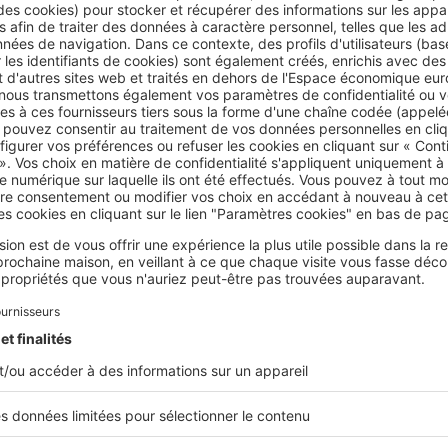
Garant de la sécurité juridique des transactions immobilièr
clients selon les tarifs de l’État. Que recouvrent ces fameu
calculer...
Acheter
Quelle différence entre frais de no
mutation ?
Toute vente d’un bien immobilier est assujettie aux droits
notaire, qui rédige l’acte authentique. Mais il ne faut pas le