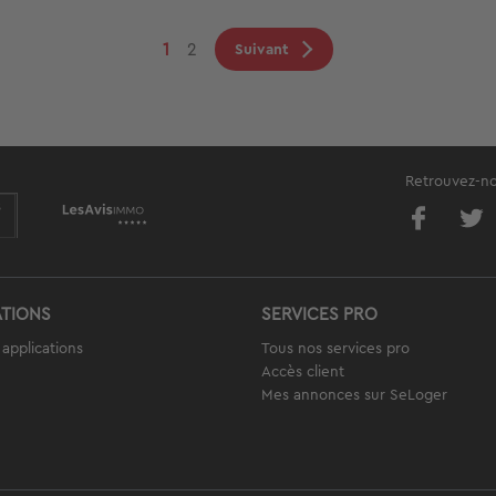
ination
Page
1
Page
2
Page
Suivant
suivante
courante
Retrouvez-nou
ATIONS
SERVICES PRO
applications
Tous nos services pro
Accès client
Mes annonces sur SeLoger