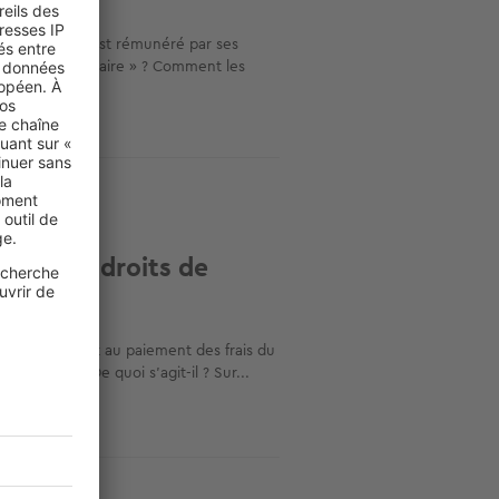
es, le notaire est rémunéré par ses
x « frais de notaire » ? Comment les
taire et droits de
 de mutation et au paiement des frais du
s confondre. De quoi s’agit-il ? Sur...