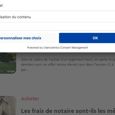
Acheter
Combien coûtent les frais de nota
maison neuve ?
Dans le cadre de l’achat d’un logement neuf, on parle toujo
derniers sont en effet moins élevés que dans l'ancien (2 à 
par...
Acheter
Les frais de notaire sont-ils les