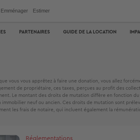
Emménager
Estimer
immobilier
Investir
Outils
Outils
Outils
UES
PARTENAIRES
GUIDE DE LA LOCATION
IMP
ENGIE : déménagez facil
emporaire
e maison
n appartement
de vacances
eurs
 maison
 immobilière
cité d'emprunt
Checklist de l'acheteur
Estimation prix des loyers
Calculez votre prêt � tau
Calculez vos mensualités
Estimation maison
& Commerces
otre prêt � taux zéro
Défiscalisation
Check-lists location
Dossier Loi Pinel
Estimez vos frais de notai
Estimation appartement
biens vendus
Choisir un agent
Dossier de location
Simulateur de financemen
e : capacité d'emprunt
Votre crédit : comparez le
Propriétaire ? Déposez vo
annonce
ue vous vous apprêtez à faire une donation, vous allez forcém
ment de propriétaire, ces taxes, perçues au profit des collectivi
ment. Le montant des droits de mutation diffère en fonction d
en immobilier neuf ou ancien. Ces droits de mutation sont prélev
nt les frais de notaire, qui incluent également la rémunérati
Réglementations