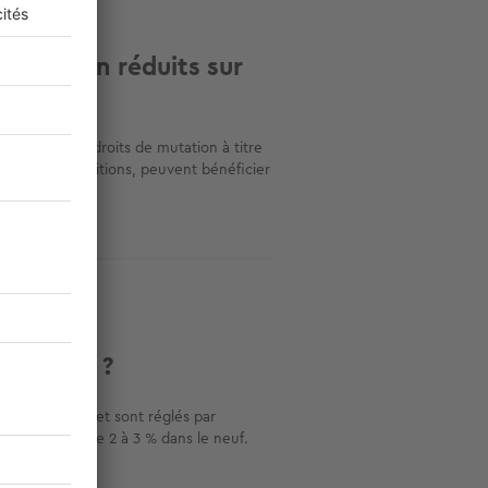
mutation réduits sur
 paiement de droits de mutation à titre
certaines conditions, peuvent bénéficier
 notaire ?
s immobilières et sont réglés par
 l’ancien contre 2 à 3 % dans le neuf.