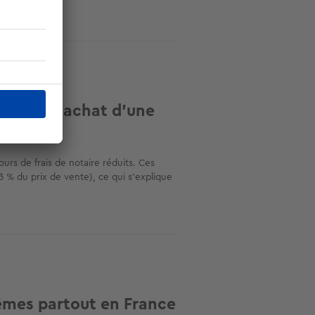
ire sur l’achat d’une
urs de frais de notaire réduits. Ces
3 % du prix de vente), ce qui s’explique
 mêmes partout en France