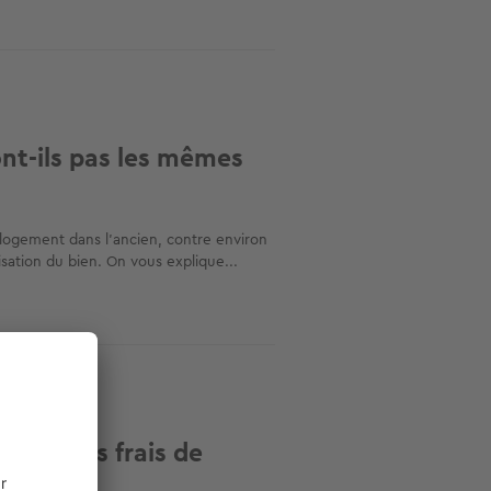
ont-ils pas les mêmes
 logement dans l’ancien, contre environ
lisation du bien. On vous explique...
uler vos frais de