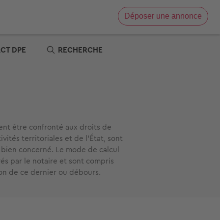
Déposer une annonce
Vente immobilière
Location immobilière
ACT DPE
RECHERCHE
e
x zéro
re
t
s offres
tre
ent être confronté aux droits de
tés territoriales et de l’État, sont
u bien concerné. Le mode de calcul
és par le notaire et sont compris
on de ce dernier ou débours.