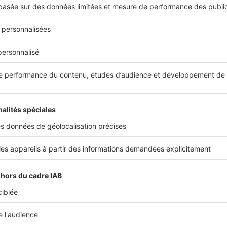
Réglementations
Comment bénéficier de droits de 
l'achat d’un bien immobilier ?
La vente d’un bien immobilier entraîne, pour l’acheteur, le
onéreux (DMTO), appelés à tort frais de notaire, qui, sous 
d...
Acheter
Comment faire baisser les frais de
Les frais de notaire sont inhérents à toutes les transaction
l’acquéreur. Ils représentent 7 à 8 % du prix de vente dans
S’ils...