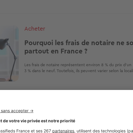
Acheter
Pourquoi les frais de notaire ne s
partout en France ?
Les frais de notaire représentent environ 8 % du prix d’un
3 % dans le neuf. Toutefois, ils peuvent varier selon la loca
Acheter
Droits de mutation : comment calc
notaire ?