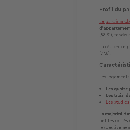
Profil du p
Le parc immobi
d’appartements
(58 %), tandis
La résidence p
(7 %).
Caractérist
Les logements
Les quatre 
Les trois, 
Les studios
La majorité de
petites unités
respectivement