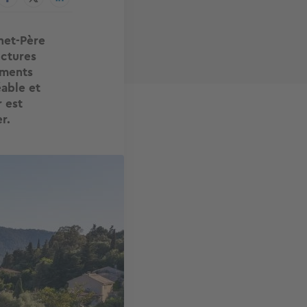
net-Père
uctures
ements
éable et
 est
r.