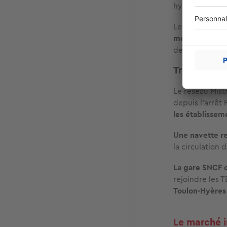
hypermarché es
Le quartier di
médical
, assu
de services.
Transports 
Le réseau Mistr
depuis l’arrêt
les établissem
Une navette re
la circulation d
La gare SNCF 
rejoindre les 
Toulon-Hyères
Le marché 