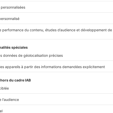
s à
la gymnastique et aux arts martiaux
.
 bénéficient également
de nombreux espaces verts
. Le jardin 
gin, est un lieu privilégié pour la promenade et la détente.
Le
é jardin remarquable
, propose un domaine botanique avec serre
re bucolique apprécié des familles.
one du Gapeau longe le quartier, offrant des chemins propices
ing et au vélo dans un environnement particulièrement préser
quartier doté de commerces et bien desservi
et services de proximité
tier s’articule autour du centre du Pyanet
, notamment près de l
n y trouve
les principaux points de vente du quotidien
: superm
boucheries et diverses options de restauration, rapides ou trad