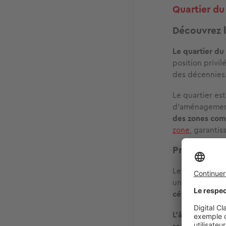
Quartier du 
Découvrez l
Le quartier du
position privil
des décennies
Le quartier es
d’aménagement
des zones com
zone
, garanti
Profil dém
Le quartier d
une densité d’
célibataires r
L’âge moyen de