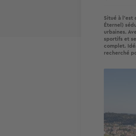
Situé à l’es
Éternel) sédu
urbaines. Av
sportifs et s
complet. Idé
recherché po
Image