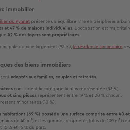
arc immobilier
lier du Pyanet
présente un équilibre rare en périphérie urbain
 et 47 % de maisons individuelles
. L’occupation est majoritai
 que
42 % des foyers sont propriétaires
.
rincipale domine largement (93 %),
la résidence secondaire
res
iques des biens immobiliers
 sont
adaptés aux familles, couples et retraités
.
pièces
constituent la catégorie la plus représentée (33 %).
deux et cinq pièces
représentent entre 19 % et 20 % chacun.
restent minoritaires (10 %).
s habitations (69 %) possède une surface comprise entre 40 e
 (moins de 40 m²) et les grandes propriétés (plus de 100 m²) re
 15 % et 16 % du parc.