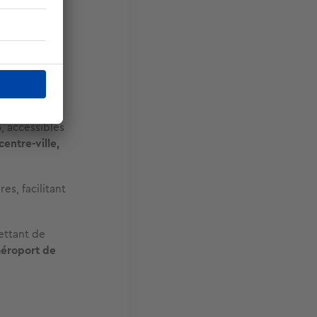
es et un pôle
t ce maillage
3, accessibles
centre-ville,
es, facilitant
ettant de
aéroport de