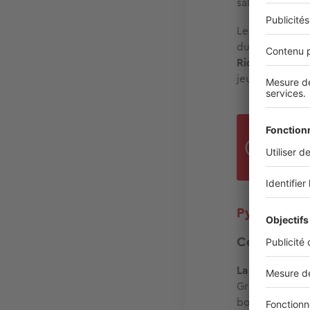
salles adaptée
Les habitants
du Général Man
Riquier, class
jeux et un cad
La z
jogg
Pyanet, un 
Commerces 
La vie de quar
Grès Roses. O
boulangeries, 