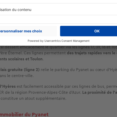
t également accessible à proximité.
spose aussi de
services pratiques tels que des agences bancair
rant un accès aux soins de proximité. La mairie
d'Hyères
soutien
et mobilité au Pyanet
al dessert efficacement le quartier via les lignes 17, 39, 16 et 10
 Père Éternel. Ces lignes permettent
des trajets rapides vers le 
ents scolaires et Toulon
.
lais gratuite (ligne 2)
relie le parking du Pyanet au cœur d’Hyèr
ans le centre-ville.
d’Hyères
est facilement accessible par ces lignes de bus, perm
TER de la région Provence-Alpes-Côte d’Azur.
La proximité de l’
constitue un atout supplémentaire.
immobilier du Pyanet