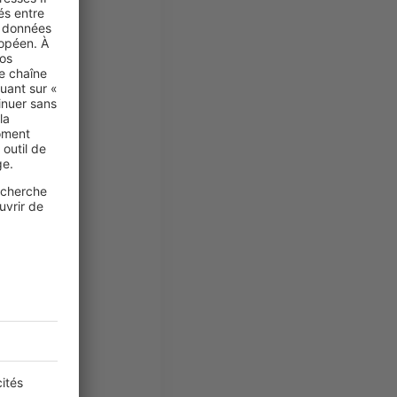
4 %, tandis
l moyen par
es complet
.
Ferdinand
facilement
et, situé
ements et
 avec des