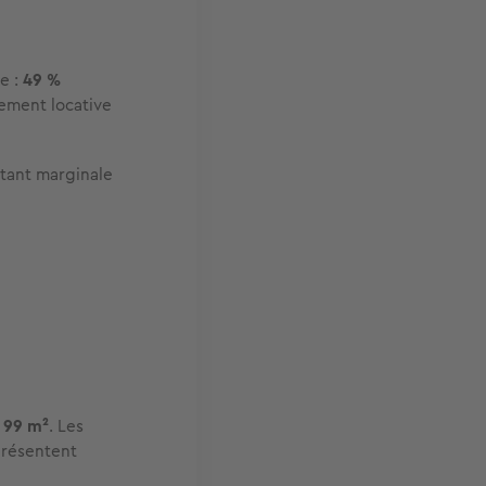
e :
49 %
rement locative
tant marginale
t 99 m²
. Les
présentent