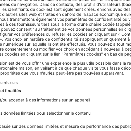
 des résidents
. Le taux de demandeurs d’emploi reste limité à 
 de moins de 30 ans représentent 9 % du total. Le revenu annue
 19 213 €.
loisirs et espaces verts au Pyanet
tablissements scolaires
est bien structurée grâce à
un réseau d’établissements scolair
mier cycle
, les enfants peuvent fréquenter l’école maternelle 
e Antoine de Saint-Exupéry ou l’école primaire Excelsior.
ondaire
, le collège Marcel Rivière et le lycée Agricampus sont 
nsi que d’autres lycées d’Hyères.
paces verts et équipements sportifs
spose d’infrastructures sportives importantes
. Le stade du Pyan
de Coubertin, constitue l’équipement central
pour les entraîn
ocaux
. Le gymnase des Rougières, à proximité, complète l’offre