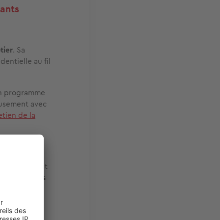
tants
tier
. Sa
dentielle au fil
un programme
eusement avec
etien de la
3,510 km²
, soit
st variée :
les
tion active