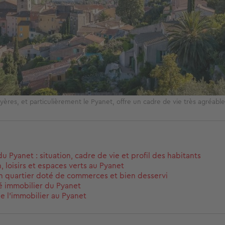
yères, et particulièrement le Pyanet, offre un cadre de vie très agréabl
u Pyanet : situation, cadre de vie et profil des habitants
, loisirs et espaces verts au Pyanet
n quartier doté de commerces et bien desservi
 immobilier du Pyanet
de l'immobilier au Pyanet