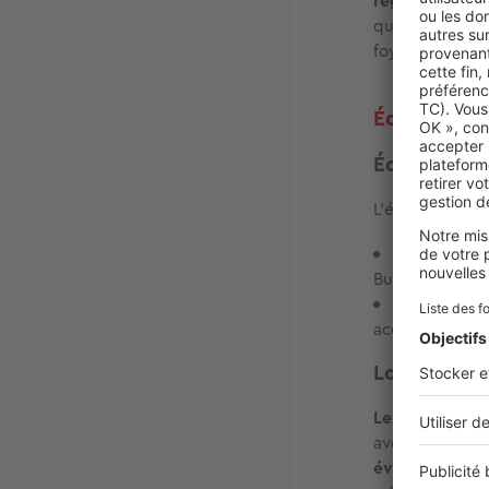
regroupe 48 %
que les actifs
foyer s’élève à
Éducation, 
Écoles et é
L’éducation y 
Pour le pre
Buisson, l’écol
Pour le sec
accessibles, ai
Loisirs, es
Le quartier di
avenue Pierre 
événements l