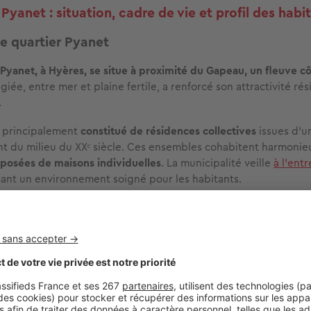
Pyanet : situation, cadre de vie et profil des habi
e quartier Pyanet
 Pyanet, à Hyères, se situe à proximité du Gapeau, un fleuve cô
égiée, entre mer et plaine fertile, a renforcé son attractivité rési
.
t principalement
constitué de résidences collectives
issues d’
 du milieu du XXᵉ siècle. Ces ensembles cohabitent harmoni
posées de maisons individuelles
. La municipalité veille
à l’entr
ssant un environnement soigné pour les habitants.
ographique du Pyanet
u Pyanet compte
3 697 résidents répartis sur une superficie de 
environ 1 053 habitants par km². La composition des ménages e
eprésentent (42 %)
, les couples (32 %) et les familles (26 %).
s habitants est de 32 ans
. Sur le plan professionnel,
la popula