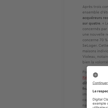
Après trois co
ensemble d’ét
acquéreurs rec
sur quatre
. « 
concernés par 
une nouvelle r
concerne 70 % 
SeLoger. Cette
maisons indivi
Violeau, notai
bien la volonté
Pourtant, le « 
Résilience
, pu
différents qui
frugalité en m
impératifs : p
capables de p
naturels, conf