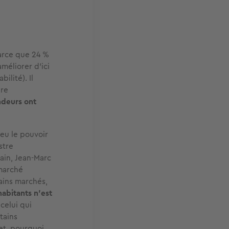
parce que 24 %
méliorer d’ici
ilité). Il
ire
ndeurs ont
eu le pouvoir
stre
ain, Jean-Marc
 marché
tains marchés,
habitants n’est
celui qui
rtains
 et, pourquoi