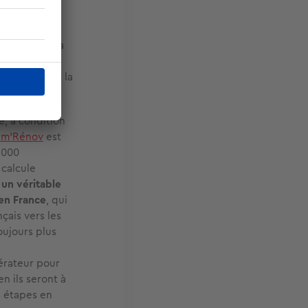
us pour y
qui hésitent
es motive : la
s également
ncession sur la
, à condition
im’Rénov
est
 000
 calcule
un véritable
 en France
, qui
çais vers les
oujours plus
érateur pour
n ils seront à
s étapes en