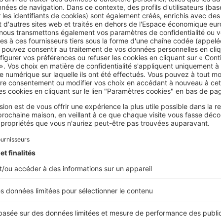
es Français connaissent peu ces réalisations mais ceux qui y h
sfaits. Les modèles collectifs évoluent, ils sont plus écologiqu
umineux. La maison individuelle y trouve sa place aussi mais dif
s de proposer des alternatives à la vision du lotissement loin
ts d’une part et à celle du collectif exiguë et peu confortable 
uvent prétendre à l’achat d’une maison avec jardin, se tournen
vec un balcon ou une terrasse. « Quasi-unanimement, la prés
 considérée comme un critère important du futur logement », 
antès. Selon les données de l’enquête SeLoger, menée avec O
cherchant une résidence principale souhaitent un espace ext
e en zone rurale a été multipliée par 4 sur l'année
ent :
un tiers des acheteurs recherchent un bien dans une vil
ts
. C’est trois fois plus qu’il y a un an, toujours selon les don
cquéreur sur cinq recherche en zone rurale,
soit quatre fois plu
i 2021, nous avons enregistré 1,3 million de transactions, un chif
utations concernaient un changement de département au sei