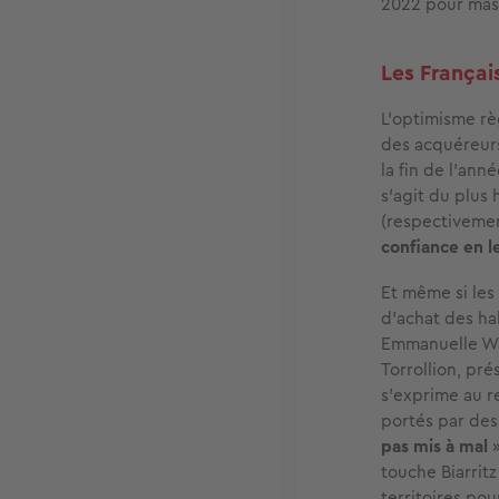
2022 pour mas
Les Françai
L’optimisme rè
des acquéreurs
la fin de l’ann
s’agit du plus 
(respectivemen
confiance en l
Et même si les
d’achat des hab
Emmanuelle War
Torrollion, pré
s’exprime au r
portés par de
pas mis à mal
»
touche Biarritz
territoires po