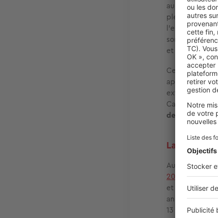
au Logement. L
pleinement sati
l’extérieur, l
sommes capable
et des transpor
Ceux qui ne pe
appartements a
extérieurs est
Caroline de G
des ménages re
La recherch
Autre changem
20 000 habitan
et
près d’un a
an ! « Au 31 ma
13 % de ces m