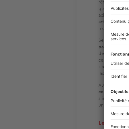
région. Nous n
qui va perdure
acheteurs sur 
actuellement, 
moins attachés
Selon le socio
pas sous le fe
de Laval ou en
ces villes son
s’amorce, diffè
installés à la 
Aujourd’hui,
le
conservent leu
s’installent d
une attention 
Les acheteu