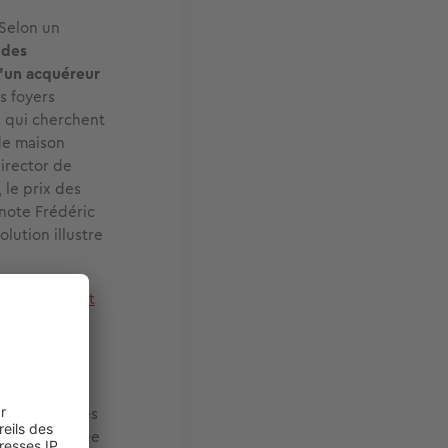
 Selon un
 des
u’un acquéreur
s foyers
s qui cherchent
de maison
irector de
 le prix des
note Frédéric
olution illustre
la
loi Climat et
ogements
essaire
 ces deux
s sommes
es en espaces
istre déléguée