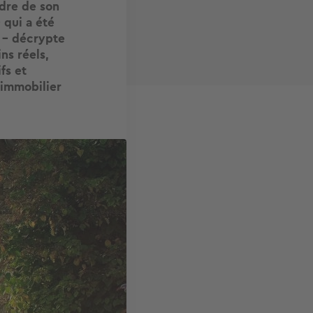
dre de son
 qui a été
e - décrypte
ns réels,
fs et
 immobilier