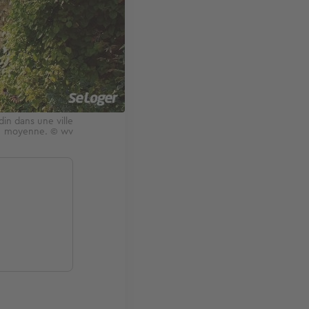
in dans une ville
moyenne. © wv