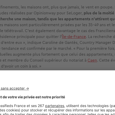
nfinements, les maisons ont, plus que jamais, le vent en poupe.
udes réalisées par Opinionway pour SeLoger,
plus de la moitié
herche une maison, tandis que les appartements n’attirent q
Les maisons sont particulièrement prisées par les 35-49 ans et le
le télétravail. C’est également davantage le cas des Francilien
ésidence principale pour quitter l’
Île-de-France
. La recherche 
d’entre eux », indique Caroline de Gantès, Country Manager D
 tendance est confirmée par le marché. « Pour la première fois,
duelles augmente plus fortement que celui des appartements, 
re et membre du Conseil supérieur du notariat à
Caen
. Cette év
 d’avoir un coin à soi. »
zéro artificialisation net », qui devra être atteint en 2050 selon 
bliée au journal officiel fin août, nécessite de
développer des l
 permettent de concilier l’envie d’espace des Français et la néc
atière de consommation foncière.
« Nous savons déjà concilier
lusieurs centaines de réalisations en France montrent que nou
roposer des habitats respectueux de l’environnement, économ
ortables et de grande qualité, estime
Emmanuelle Wargon
, min