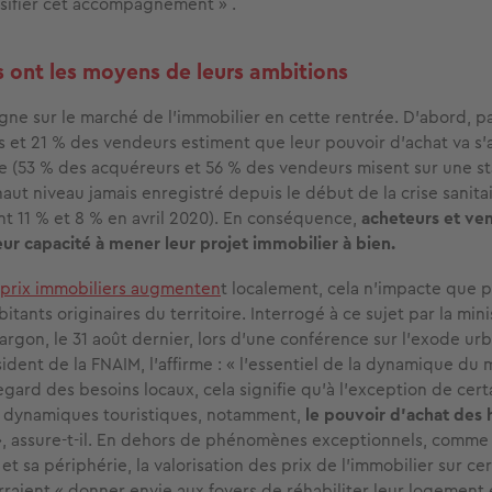
sifier cet accompagnement » .
s ont les moyens de leurs ambitions
gne sur le marché de l’immobilier en cette rentrée. D’abord, 
 et 21 % des vendeurs estiment que leur pouvoir d’achat va s’a
ée (53 % des acquéreurs et 56 % des vendeurs misent sur une stab
haut niveau jamais enregistré depuis le début de la crise sanita
t 11 % et 8 % en avril 2020). En conséquence,
acheteurs et ve
eur capacité à mener leur projet immobilier à bien.
prix immobiliers augmenten
t localement, cela n'impacte que p
itants originaires du territoire. Interrogé à ce sujet par la mini
gon, le 31 août dernier, lors d’une conférence sur l’exode urb
sident de la FNAIM, l’affirme : « l’essentiel de la dynamique du
egard des besoins locaux, cela signifie qu’à l’exception de cer
s dynamiques touristiques, notamment,
le pouvoir d’achat des 
, assure-t-il. En dehors de phénomènes exceptionnels, comme 
 et sa périphérie, la valorisation des prix de l’immobilier sur ce
urraient « donner envie aux foyers de réhabiliter leur logement