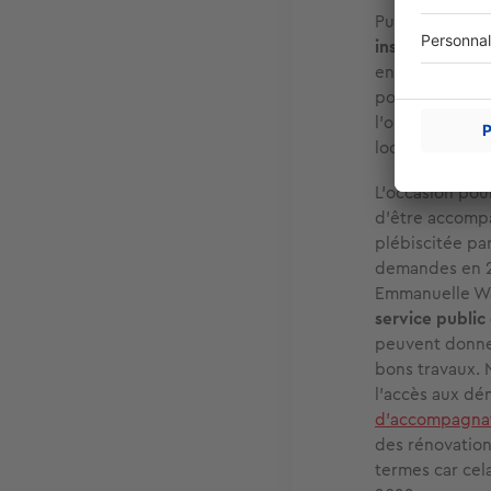
Puisqu’ils comp
installer leur 
entre le neuf e
possibilité de
l’opportunité 
localisation.
L’occasion pou
d’être accompa
plébiscitée pa
demandes en 202
Emmanuelle War
service public
peuvent donner
bons travaux. 
l'accès aux dé
d'accompagnat
des rénovations
termes car cel