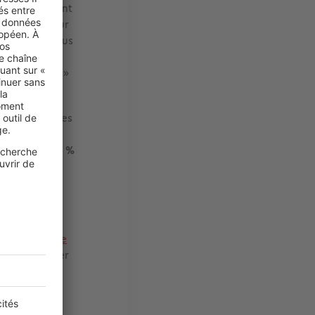
abitent en sont
es, ouverts sur
féremment. Nous
 des services
d’autre part. »
t vers les
ence d’espaces
confirme
pinionway,
94 %
érieur.
le de moins de
nées de SeLoger
s qu’il y a un
fre record.
n d’une même