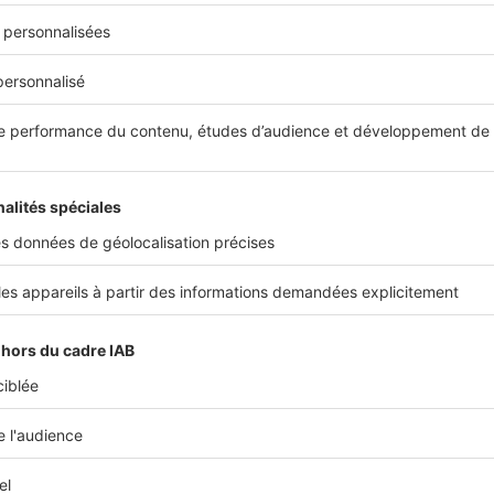
e sommes pas face à un exode urbain mais face à l’initiation 
r », estime Frédéric Violeau. Effectivement, selon les données 
10 comptent rester dans la même région que celle dans laquelle
avec un point de vigilance tout de même sur les Franciliens qu
 à leur région.
logue Jean Viard,
l’intérêt des ménages se porte vers les villes 
u des projecteurs ces vingt dernières années
, à l’exemple « d’
A
core de Libourne, en raison des prix de l’immobilier moins élev
t tout aussi agréables que les autres villes moyennes. Le mouve
re de l’exode rural de 1968 où des dizaines de milliers de jeune
campagne par refus du capitalisme.
s ménages, qui quittent les grandes métropoles, ont entre 30 e
r emploi et veulent que leurs enfants fassent de bonnes étud
onc le long du réseau SNCF pour être à 1 heure d’une métropole
particulière à la connexion internet de leur logement ».
rs veulent une pièce en plus