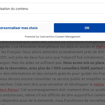
tent télétravailler,
les acheteurs ont besoin d’une pièce en pl
bureau
. Parmi les acheteurs intéressés par les biens anciens ou 
t l'ancien, 81 % sont d’ailleurs prêts à faire des travaux. Ce qui l
 pouvoir aménager leur logement comme ils le souhaitent, mai
de payer leur logement moins cher, sans pour autant faire de co
r eux d’embarquer pour des travaux de rénovation énergétique
gnés. « La rénovation énergétique est déjà un succès et
MaPr
r les Français. Nous allons atteindre probablement près de 800
1, soit près de deux fois plus que l'objectif fixé initialement,
gon. Mais les aides ne suffisent pas.
Nous avons mis en place 
 de la rénovation, avec plus de 1 000 conseillers FAIRE partout
 des informations et des conseils gratuits pour guider les Fran
Nous devons encore consolider ce service public et simplifier t
marches. Cela veut dire aussi encadrer et développer le
métier
eur Renov'
. Cet accompagnement doit vraiment être un accél
 ambitieuses, même s'il est difficile de dire aujourd'hui combie
a dépendra aussi de la demande, nous franchirons de nouvelle