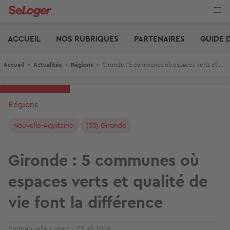
Aller
au
contenu
Edito
principal
ACCUEIL
NOS RUBRIQUES
PARTENAIRES
GUIDE 
Fil d'Ariane
Accueil
>
Actualités
>
Régions
>
Gironde : 5 communes où espaces verts et qualité de vie font la différence
Régions
Nouvelle-Aquitaine
(33) Gironde
Gironde : 5 communes où
espaces verts et qualité de
vie font la différence
Emmanuelle Lopez
02 jul 2026