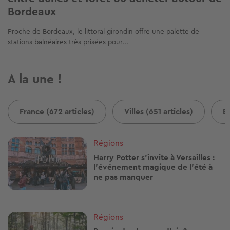
Bordeaux
Proche de Bordeaux, le littoral girondin offre une palette de
stations balnéaires très prisées pour...
A la une !
France (672 articles)
Villes (651 articles)
B
Image
Régions
Harry Potter s'invite à Versailles :
l'événement magique de l'été à
ne pas manquer
Image
Régions