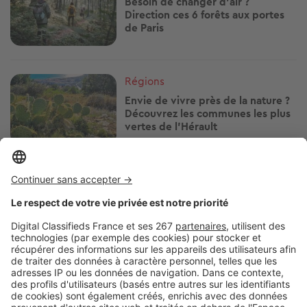
Besoin de changer d'air ?
Direction ces 6 forêts aux portes
de Paris
Image
Régions
Envie de vivre près de la nature ?
Découvrez les communes les plus
vertes de l’Hérault
Image
Régions
Pouvoir d'achat immobilier dans le
Bas-Rhin : combien de mètres
carrés pouvez-vous acheter avec
250 000 € ?
Image
Régions