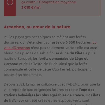
ça coûte ? Comptez en moyenne
3 010
€/m²
.
Arcachon, au cœur de la nature
Ici, les paysages océaniques se mêlent aux forêts
dunaires, qui s’étendent sur
près de 6 550 hectares
.
La
ville d’Arcachon
n’est pas seulement verte : elle est aussi
bleue. Ses plages de sable fin,
sa dune du Pilat
(la plus
haute d’Europe),
les forêts domaniales de Lège et
Garonne
et de La Teste-de-Buch, ainsi que la forêt
communale et celle de Lège-Cap Ferret, participent
toutes à sa renommée.
Depuis 2021, la mairie collabore avec l’ADEME pour que la
ville réponde aux exigences futures et reste
l’une des
stations balnéaires les plus agréables de France
. Des
îlots
de fraîcheur
ont été créés et les espaces verts sont