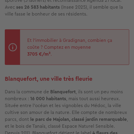
sportive (3 lauriers) et reconnaissance Agenda 21 local.
Avec
ses 26 583 habitants
(Insee 2025), il semble que la
ville fasse le bonheur de ses résidents.
Et l'immobilier à Gradignan, combien ça
coûte ? Comptez en moyenne
3705 €/m²
.
Blanquefort, une ville très fleurie
Dans la commune de
Blanquefort
, ils sont un peu moins
nombreux :
16 000 habitants
, mais tout aussi heureux.
Située entre l’océan et les vignobles du Médoc, la ville
cultive son amour de la nature. Elle compte de nombreux
parcs, dont
le parc de Majolan, classé jardin remarquable
,
et le bois de Tanaïs, classé Espace Naturel Sensible.
Depuis 2011, Blanquefort détient le label
4 fleurs des