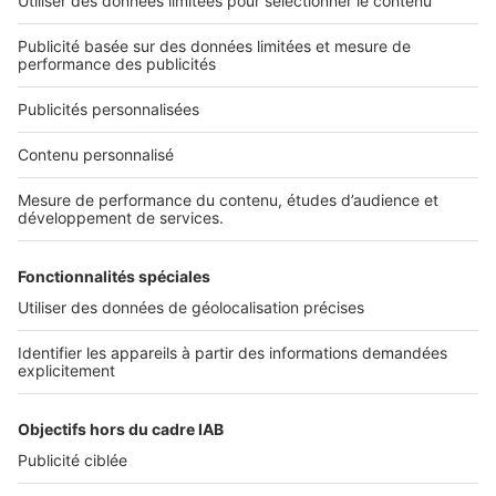
Qui sommes-nous ?
Nous contacter
Nous recrutons
NOS APPLICATIONS
Découvrez nos applications
SERVICES PRO
Tous nos services pro
Accès client
Mes annonces sur SeLoger
À DÉCOUVRIR
Annuaire des professionnels
Tout l'immobilier
Toutes les villes
Tous les départements