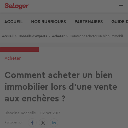
Aller
au
contenu
Edito
principal
ACCUEIL
NOS RUBRIQUES
PARTENAIRES
GUIDE 
Fil d'Ariane
Accueil
>
Conseils d'experts
>
Acheter
>
Comment acheter un bien immobilier lors d'une vente aux enchères ?
Acheter
Comment acheter un bien
immobilier lors d'une vente
aux enchères ?
Blandine Rochelle
02 oct 2017
Partager sur