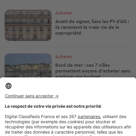
Image
Acheter
Avant de signer, lisez les PV d'AG :
ils racontent la vraie vie de la
copropriété
Image
Acheter
Bord de mer : ces 7 villes
permettent encore d'acheter sans
exploser son budget
Image
Acheter
Humidité : ces détails pendant
une visite peuvent vous éviter de
gros travaux