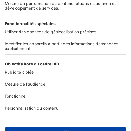
SERVICES PRO
Tous nos services pro
Accès client
Mes annonces sur SeLoger
À DÉCOUVRIR
Annuaire des professionnels
Tout l'immobilier
Toutes les villes
Tous les départements
Toutes les régions
SeLoger © 1992 - 2023
Annonces Immobilières
Paramétrer mes cookies