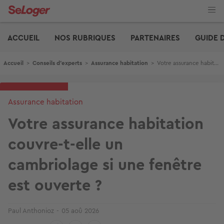
Aller
au
contenu
Edito
principal
ACCUEIL
NOS RUBRIQUES
PARTENAIRES
GUIDE 
Fil d'Ariane
Accueil
>
Conseils d'experts
>
Assurance habitation
>
Votre assurance habitation couvre-t-elle un cambriolage si une fenêtre est ouverte ?
Assurance habitation
Votre assurance habitation
couvre-t-elle un
cambriolage si une fenêtre
est ouverte ?
Paul Anthonioz
05 aoû 2026