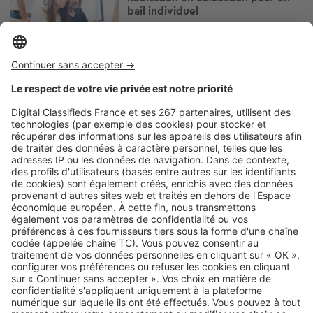
bail individuel
Image
Assurance habitation
Dégât des eaux à 22h, colis
disparu… Ces galères du
quotidien que votre assurance
habitation peut couvrir
Image
Assurance habitation
Assurance habitation : comment
déclarer un sinistre en 2026 ?