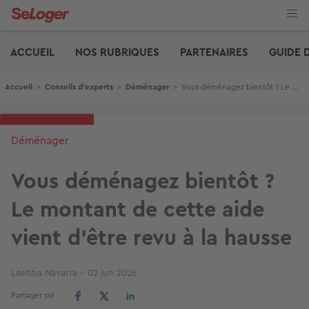
Aller
au
contenu
Edito
principal
ACCUEIL
NOS RUBRIQUES
PARTENAIRES
GUIDE 
Fil d'Ariane
Accueil
>
Conseils d'experts
>
Déménager
>
Vous déménagez bientôt ? Le montant de cette aide vient d’être revu à la hausse
Déménager
Vous déménagez bientôt ?
Le montant de cette aide
vient d’être revu à la hausse
Laetitia Navarra
02 jun 2026
Partager sur