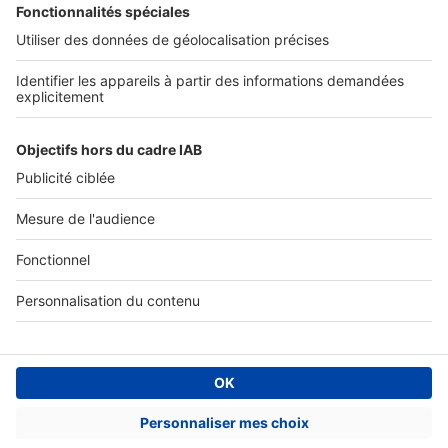
Tous nos services pro
Accès client
Mes annonces sur SeLoger
À DÉCOUVRIR
Annuaire des professionnels
Tout l'immobilier
Toutes les villes
Tous les départements
Toutes les régions
SeLoger © 1992 - 2023
Annonces Immobilières
Paramétrer mes cookies
Conditions Générales d'Utilisation
Politique Générale de Protection des Données
Fonctionnement de notre site