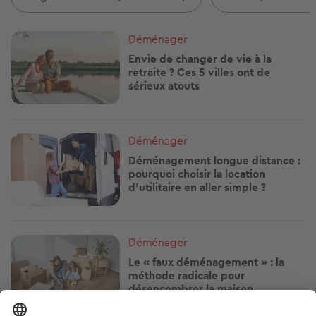
Image
Déménager
Envie de changer de vie à la
retraite ? Ces 5 villes ont de
sérieux atouts
Image
Déménager
Déménagement longue distance :
pourquoi choisir la location
d’utilitaire en aller simple ?
Image
Déménager
Le « faux déménagement » : la
méthode radicale pour
désencombrer la maison