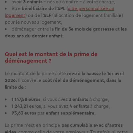
avoir
3 enfants
–
nés ou à naître – à votre charge,
être
bénéficiaire de l’APL
(
aide personnalisée au
logement
) ou de
l’ALF
(allocation de logement familiale)
pour le nouveau logement,
déménager entre la
fin du 3e mois de grossesse
et
les
deux ans
du dernier enfant
.
Quel est le montant de la prime de
déménagement ?
Le montant de la prime a été
revu à la hausse le 1er avril
2026
. Il couvre le
coût réel du déménagement, dans la
limite de
:
1 147,58 euros
, si vous avez
3 enfants
à charge,
1 243,21 euros
, si vous avez
4 enfants
à charge,
95,63 euros
par
enfant supplémentaire
.
La prime n’est en principe
pas cumulable avec d’autres
aides
, comme celle de votre employeur. Toutefois, si cette