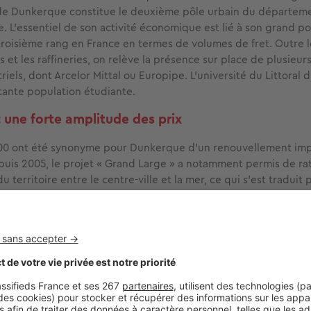
le de Dunkerque constitue le deuxième pôle urbain du départem
le. L’essentiel de son activité économique est lié à son grand po
troisième rang en France en termes de volumes de fret. Outre le
 et les raffineries, on relève la présence sur place de plusieur
iels, dont Arcelor Mittal ou Europipe. L’université du Littoral 
tante population étudiante.
: une forte amplitude des prix
00 ont été synonyme pour Dunkerque d’un renouvellement imp
puis 2005, le projet « Grand Large » a notamment permis de rat
u territoire entre le centre-ville et la mer, ce qui s’est traduit p
 plusieurs milliers de logements neufs. L’habitat neuf, toutefoi
néreux et dépasse la barre des 2 000€ le mètre carré. A compa
 dans le centre-ville historique, non loin de la gare ou de la so
t certes des travaux, mais sont beaucoup moins chers.