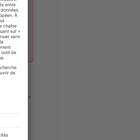
1 870€
A16 longe le
et de rejoindre
noter que la
, en 1h45. A
e