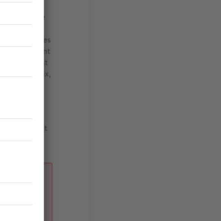
kerque, reste
es,
tive décrue des
ême engouement
cessibles sont
à moindre prix,
int-Pol-sur-
rande ville.
lture riche et
 la
nes