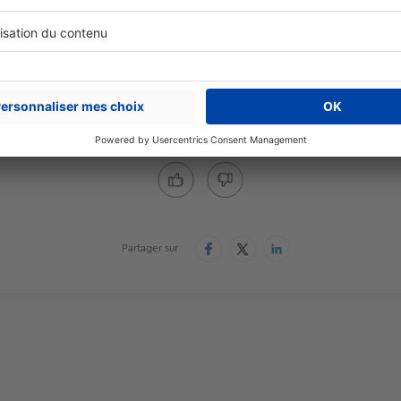
s.
es quartiers sont très marqués, des maisons cossues du bord 
entre-ville plus défavorisé.
Cet article vous a été utile ?
Partager sur