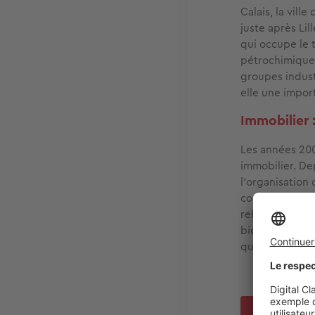
Calais, la vil
juste après Lil
qui occupe le 
pétrochimiques
groupes industr
elle une impor
Immobilier 
Les années 20
immobilier. De
l’organisation d
construction de
relativement o
biens vétustes,
qui nécessiten