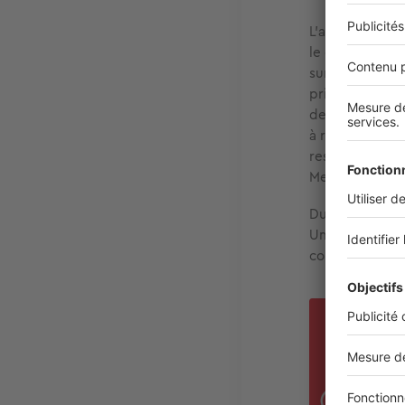
L’ancien villa
le quartier le 
surnommées les
prix ces derni
des acheteurs 
à rechercher à 
reste la solut
Mer.
Dunkerque a la
Un achat immob
complexe, à de
LES
D
métr
E