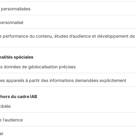
ge côtier de Malo-les-Bains, désormais pleinement intégré à Dun
plus coté. Ses belles villas et surtout ses petites maisons typiqu
 « Malouines » s’arrachent encore à prix d’or malgré une rela
ères années. Le quartier voisin de Rosendaël bénéficie du m
qui ont les moyens. Les zones les plus populaires et les plus ac
l’ouest ou dans le centre-ville. Pour des surfaces confortables 
ion des communes limitrophes, dont Coudekerque-Branche et Sa
 réputation d’être au moins autant une grande famille qu’une g
ilier dans cette fière cité portuaire vous immerge dans une cu
ux pas des magnifiques plages de la mer du Nord.
 POINTS À RETENIR :
unkerque constitue la deuxième agglomération du Nord, après
opole lilloise.
lle conserve un tissu économique développé qui attire les jeu