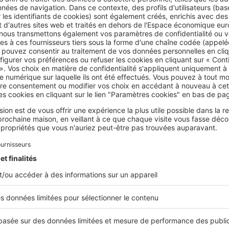
IMMOBILIER DUNKERQUOIS EN CHIFFRES
e coût moyen d’un appartement dunkerquois, en 2014, est de 
ètre carré. Les maisons de ville, plus anciennes pour la plupart,
ennent à 1 690€.
a ville comptait 33 700 logements en 2007.
,44 % sont des résidences secondaires, soit une proportion
quement supérieure à la moyenne nationale.
rts dignes d’une grande ville portuaire
rouve à l’intersection de deux axes autoroutiers importants : l’
alais et Boulogne-sur-Mer ou la Belgique, tandis que l’A25 perm
étropole lilloise. En train, le trajet en TER dure 35 minutes. A 
que propose aussi quelques liaisons directes vers
Paris
en TGV
la ville, le réseau de bus de la STDE donne accès à l’ensemble d
 depuis le centre-ville.
rs à privilégier à Dunkerque