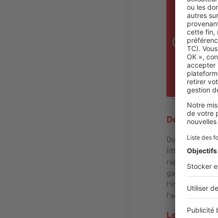
L’
L
le m
revi
L
2
logi
Des transpo
Dunkerque se t
littoral vers C
rapidement la m
gare de Dunker
l’intérieur de 
l’agglomération
Les quartie