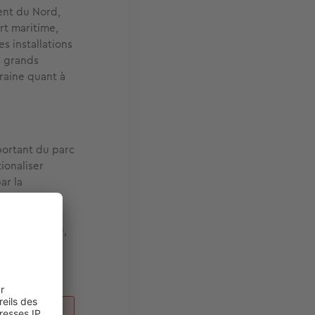
ent du Nord,
rt maritime,
s installations
s grands
draine quant à
ortant du parc
ionaliser
ar la
s, reste
rer avec des
us-préfecture,