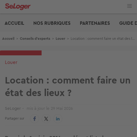
Aller
au
contenu
Edito
principal
ACCUEIL
NOS RUBRIQUES
PARTENAIRES
GUIDE 
Fil d'Ariane
Accueil
>
Conseils d'experts
>
Louer
>
Location : comment faire un état des lieux ?
Louer
Location : comment faire un
état des lieux ?
SeLoger
mis à jour le
29 Mai 2026
Partager sur