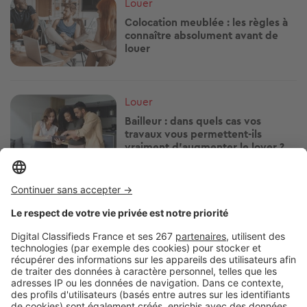
Image
Louer
Colocation meublée : les règles à
connaître absolument avant de
louer
Image
Louer
Bailleur : dans quels cas vos
travaux vous permettent-ils
vraiment d’augmenter le loyer ?
Image
Louer
Volet roulant en panne : locataire
ou propriétaire, à qui revient la
facture ?
Image
Louer