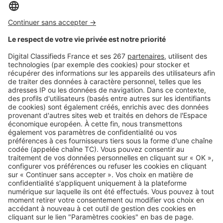
Image
Louer
APL, ALF, ALS… Quelle aide au
logement pouvez-vous réellement
toucher ?
Image
Louer
Propriétaires : voici ce que les
locataires regardent avant de
louer votre logement
SeLoger c'est aussi