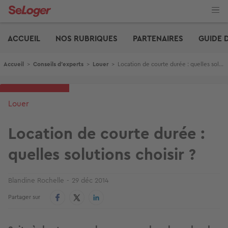
Aller
au
contenu
Edito
principal
ACCUEIL
NOS RUBRIQUES
PARTENAIRES
GUIDE 
Fil d'Ariane
Accueil
>
Conseils d'experts
>
Louer
>
Location de courte durée : quelles solutions choisir ?
Louer
Location de courte durée :
quelles solutions choisir ?
Blandine Rochelle
29 déc 2014
Partager sur