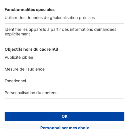
SERVICES PRO
Tous nos services pro
Accès client
Mes annonces sur SeLoger
À DÉCOUVRIR
Annuaire des professionnels
Tout l'immobilier
Toutes les villes
Tous les départements
Toutes les régions
SeLoger © 1992 - 2023
Annonces Immobilières
Paramétrer mes cookies
Conditions Générales d'Utilisation
Politique Générale de Protection des Données