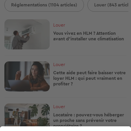
Réglementations (1104 articles)
Louer (843 article
Image
Louer
Vous vivez en HLM ? Attention
avant d'installer une climatisation
Image
Louer
Cette aide peut faire baisser votre
loyer HLM : qui peut vraiment en
profiter ?
Image
Louer
Locataire : pouvez-vous héberger
un proche sans prévenir votre
propriétaire ?