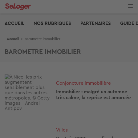
Aller
au
contenu
Edito
principal
ACCUEIL
NOS RUBRIQUES
PARTENAIRES
GUIDE 
Fil d'Ariane
Accueil
>
barometre immobilier
BAROMETRE IMMOBILIER
Image
Conjoncture immobilière
Immobilier : malgré un automne
très calme, la reprise est amorcée
Image
Villes