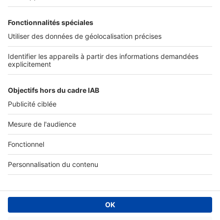
SERVICES PRO
Tous nos services pro
Accès client
Mes annonces sur SeLoger
À DÉCOUVRIR
Annuaire des professionnels
Tout l'immobilier
Toutes les villes
Tous les départements
Toutes les régions
SeLoger © 1992 - 2023
Annonces Immobilières
Paramétrer mes cookies
Conditions Générales d'Utilisation
Politique Générale de Protection des Données