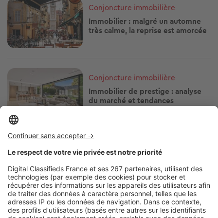
Image
Conjoncture immobilière
Immobilier : malgré un automne
très calme, la reprise est amorcée
Image
Conjoncture immobilière
Immobilier de prestige : analyse
du marché et tendances
Image
Conjoncture immobilière
Immobilier : ce que propose
François Bayrou pour relancer le
marché
Image