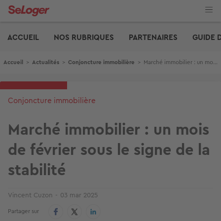
Aller
au
contenu
Edito
principal
ACCUEIL
NOS RUBRIQUES
PARTENAIRES
GUIDE 
Fil d'Ariane
Accueil
>
Actualités
>
Conjoncture immobilière
>
Marché immobilier : un mois de février sous le signe de la stabilité
Conjoncture immobilière
Marché immobilier : un mois
de février sous le signe de la
stabilité
Vincent Cuzon
03 mar 2025
Partager sur