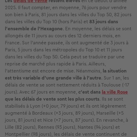
Les
délais de vente
restent élevés
en ce début d’année
2025. Il faut compter, en moyenne, 76 jours pour vendre
son bien à Paris, 81 jours dans les villes du Top 50, 82 jours
dans les villes du Top 10 (hors Paris) et
83 jours dans
l’ensemble de l’Hexagone
. En moyenne, les délais se sont
allongés de 11 jours au cours des 12 derniers mois, en
France. Sur l’année passée, ils ont augmenté de 3 jours à
Paris, 5 jours dans les métropoles du Top 10 et 11 jours
dans les villes du Top 50. Cela peut se traduire par une
reprise de marché plus rapide à Paris. Ailleurs,
l’attentisme est encore de mise. Néanmoins,
la situation
est très variable d’une grande ville à l’autre
. Sur 1 an, les
délais de vente se sont nettement réduits à Toulouse (-17
jours). Avec 67 jours en moyenne,
c’est dans
la ville Rose
que les délais de vente sont les plus courts
. Ils se sont
stabilisés à Lyon (+0 jour, 79 jours) et ils ont légèrement
augmenté à Bordeaux (+3 jours, 89 jours), Marseille (+5
jours, 81 jours) et Nice (+7 jours, 87 jours). En revanche, à
Lille (82 jours), Rennes (93 jours), Nantes (94 jours) et
Montpellier (98 jours), les délais de vente continuent de