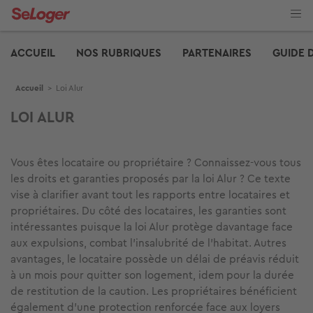
Aller
au
contenu
Edito
principal
ACCUEIL
NOS RUBRIQUES
PARTENAIRES
GUIDE 
Fil d'Ariane
Accueil
>
Loi Alur
LOI ALUR
Vous êtes locataire ou propriétaire ? Connaissez-vous tous
les droits et garanties proposés par la loi Alur ? Ce texte
vise à clarifier avant tout les rapports entre locataires et
propriétaires. Du côté des locataires, les garanties sont
intéressantes puisque la loi Alur protège davantage face
aux expulsions, combat l’insalubrité de l’habitat. Autres
avantages, le locataire possède un délai de préavis réduit
à un mois pour quitter son logement, idem pour la durée
de restitution de la caution. Les propriétaires bénéficient
également d’une protection renforcée face aux loyers