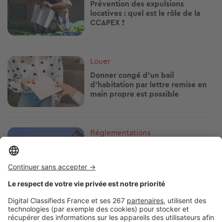
Prévention des expulsions
locatives : quel est le rôle de la
CCAPEX ?
Image
Louer
Donner congé d'un bail
d'habitation par lettre remise en
main propre est possible
Image
Réglementations
Maître Marie Letourmy : « La loi
ALUR encadre désormais la
division pavillonnaire »
Image
Louer
Loi Alur : les justificatifs à fournir