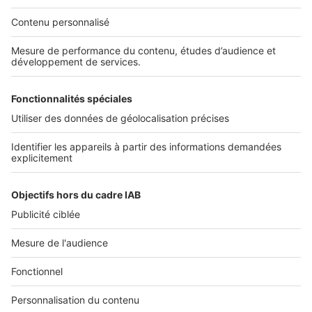
NOS APPLICATIONS
Découvrez nos applications
SERVICES PRO
Tous nos services pro
Accès client
Mes annonces sur SeLoger
À DÉCOUVRIR
Annuaire des professionnels
Tout l'immobilier
Toutes les villes
Tous les départements
Toutes les régions
SeLoger © 1992 - 2023