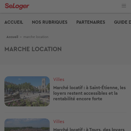
Aller
au
contenu
Edito
principal
ACCUEIL
NOS RUBRIQUES
PARTENAIRES
GUIDE 
Fil d'Ariane
Accueil
>
marche location
MARCHE LOCATION
Image
Villes
Marché locatif : à Saint-Étienne, les
loyers restent accessibles et la
rentabilité encore forte
Image
Villes
Marché locatif : à Tours, des loyers