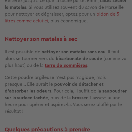
Réitérez jusqu'à ce que la tache parte. Enfin,
faites sécher
le matelas
. Si vous utilisez souvent du savon de Marseille
pour nettoyer et dégraisser, optez pour un
bidon de 5
litres comme celui-ci
, plus économique.
Nettoyer son matelas à sec
Il est possible de
nettoyer son matelas sans eau
. Il faut
alors se tourner vers du
bicarbonate de soude
(comme vu
plus haut) ou de la
terre de Sommières
.
Cette poudre argileuse n’est pas magique, mais
presque… Elle aurait le
pouvoir de détacher et
d’absorber les odeurs
. Pour cela, il suffit de la
saupoudrer
sur la surface tachée
, puis de la
brosser
. Laissez-lui une
heure pour opérer et aspirez-la. Vous serez bluffé par le
résultat !
Quelques précautions à prendre