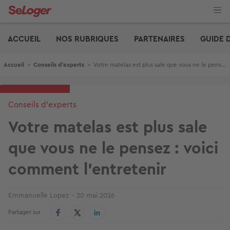
Aller
au
contenu
Edito
principal
ACCUEIL
NOS RUBRIQUES
PARTENAIRES
GUIDE 
Fil d'Ariane
Accueil
>
Conseils d'experts
>
Votre matelas est plus sale que vous ne le pensez : voici comment l'entretenir
Conseils d'experts
Votre matelas est plus sale
que vous ne le pensez : voici
comment l'entretenir
Emmanuelle Lopez
20 mai 2026
Partager sur