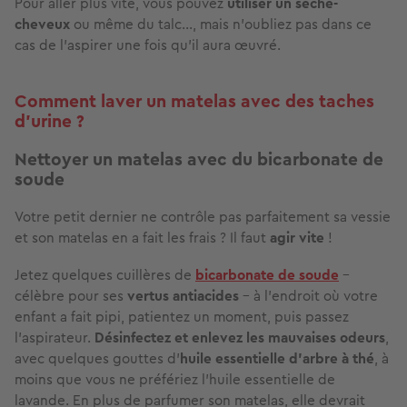
Pour aller plus vite, vous pouvez
utiliser un sèche-
cheveux
ou même du talc…, mais n'oubliez pas dans ce
cas de l'aspirer une fois qu'il aura œuvré.
Comment laver un matelas avec des taches
d’urine ?
Nettoyer un matelas avec du bicarbonate de
soude
Votre petit dernier ne contrôle pas parfaitement sa vessie
et son matelas en a fait les frais ? Il faut
agir vite
!
Jetez quelques cuillères de
bicarbonate de soude
–
célèbre pour ses
vertus antiacides
–
à l'endroit où votre
enfant a fait pipi, patientez un moment, puis passez
l’aspirateur.
Désinfectez
et enlevez les mauvaises odeurs
,
avec quelques gouttes d'
huile essentielle d’arbre à thé
, à
moins que vous ne préfériez l’huile essentielle de
lavande. En plus de parfumer son matelas, elle devrait