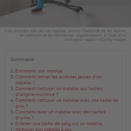
Pour prendre soin de vos matelas, prenez l’habitude de les aspirer,
les nettoyer et les désinfecter régulièrement, à l'aide d'un
nettoyeur vapeur. ©️Getty Images
Sommaire
Entretenir son matelas
Comment retirer les auréoles jaunes d’un
matelas ?
Comment nettoyer un matelas aux taches
d’origine inconnue ?
Comment nettoyer un matelas avec une tache de
gras ?
Comment laver un matelas avec des taches
d’urine ?
Enlever une tache de sang sur un matelas
Nettoyer son matelas à sec