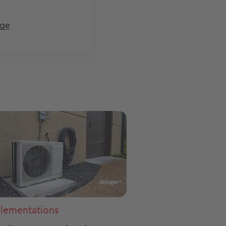
age
ge
lementations