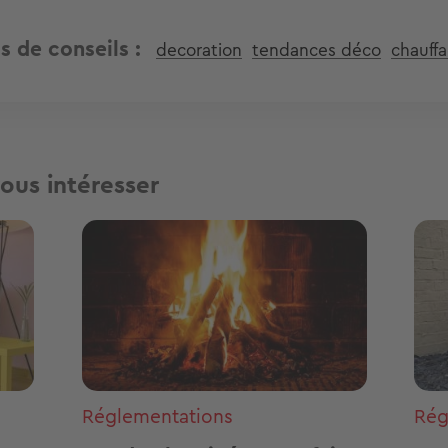
s de conseils
decoration
tendances déco
chauff
ous intéresser
Image
Ima
Réglementations
Rég