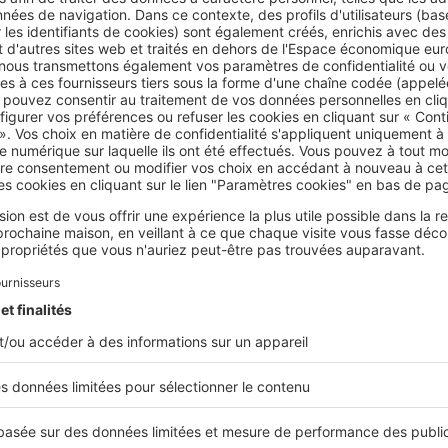
uminosité diminue et où le soleil se couche de plus en plus tôt
es et pastels dans votre intérieur
, proches de celles de la nat
ner du baume au cœur et vous plonger dans l’ambiance. Avant
et bien, vous pouvez anticiper son arrivée en décorant votre int
plaids, des bougies ou encore des vases dans des tons chaleur
environnement typiquement automnal, vous pouvez aussi ajoute
oir un centre de table composé de fleurs séchées
ou de diver
 de saison (citrouilles, courges…) que vous placerez dans un p
n installer sur des étagères, vos rebords de
fenêtres
ou sur le
 si vous en avez une. Dans le même ordre d’idées, ajouter que
ra une sensation de confort et de chaleur à votre intérieur.
 donner de la vie à votre intérieur, misez sur les plantes tomba
végétaliseront facilement vos pièces de vie.