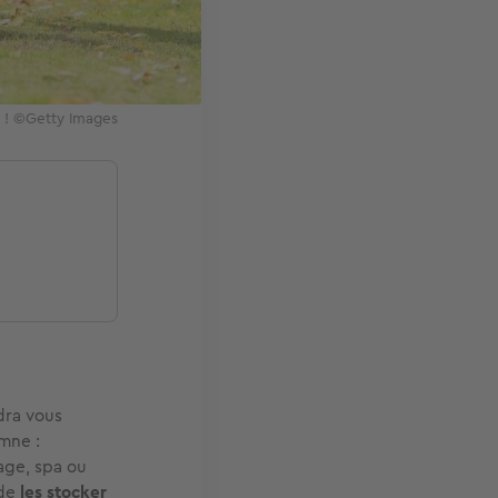
e ! ©Getty Images
dra vous
omne :
sage, spa ou
 de
les stocker