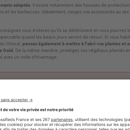
enants adaptés
. Il existe notamment des housses de protection
ns et les barbecues. Idéalement, rangez vos accessoires au sec e
 consignes vous éviterez qu’ils se détériorent et vous pourrez l
mpeccable quand les beaux jours seront de retour. Si vous hab
 du littoral,
pensez également à mettre à l’abri vos plantes et 
e froid
. De la même manière, protégez vos végétaux plantés en
el avec un voile d’hivernage.
ssez les feuilles mortes pour les mettre dans votre compost o
éminer dans vos parterres afin de nourrir le sol.
corer votre maison pour l’automne ?
savez certainement, les couleurs ont un impact sur notre moral