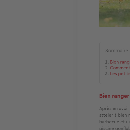
Sommaire
Bien range
Comment 
Les petit
Bien ranger 
Après en avoir 
atteler à bien 
barbecue et ust
piscine gonfla