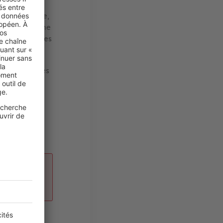
,
mettre des
ure automnale,
 que l’automne
érieur avec des
eux.
r des feuilles
s objets
anier. Vous
 manteau de
lques tapis
ntes,