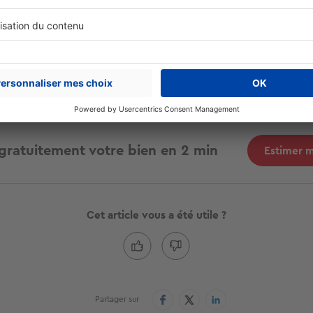
ntretien annuel est obligatoire pour :
es
chaudières
,
es pompes à chaleur
t les appareils de chauffage avec ventilation.
gratuitement votre bien en 2 min
Estimer 
Cet article vous a été utile ?
Partager sur