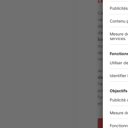
Les petites
Cette période 
vérifier l’exté
déplacées) et l
de la pluie. A 
bouchées
, ce 
ouvertures à l
appliquer un j
vous permettron
Avant la chut
de chauffage 
l’entretien an
poêle à bois. 
fumée et/ou m
et grilles d’aé