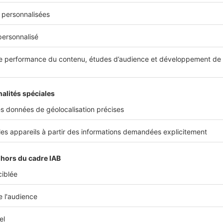
 vérifications à faire avant et pendant l’automne
est idéale pour entreprendre quelques petits travaux. Prenez
rieur de votre maison afin de vous assurer que le toit (tuiles cas
a façade (fissures, irrégularités…) sont en bon état avant l’arriv
l’aide d’une échelle télescopique,
vérifiez aussi que vos gouttiè
qui gênerait l’évacuation de l’eau de pluie. Une fois cela fait, i
a recherche d’éventuels courants d’air. Si vous en trouvez, vou
oint et/ou opter pour des coupe-froid, notamment des rideaux i
t de limiter la sensation de froid qui pénètre à travers les vit
e des températures, c’est également le moment de
vérifier que
fonctionne convenablement
, de dépoussiérer vos radiateurs et 
nuel (ou ramonage) de votre chaudière,
pompe à chaleur
, chem
Profitez également de cette fin d’été pour vérifier que vos dét
onoxyde de carbone fonctionnent bien et nettoyer vos bouche
ration dans vos pièces humides pour éviter que l’humidité s’inst