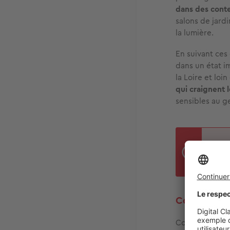
dans des cont
salons de jardi
la lumière.
En suivant ces
dans un état i
la Loire et loin
qui craignent l
sensibles au g
Rama
diss
Comment dé
Comme vous le 