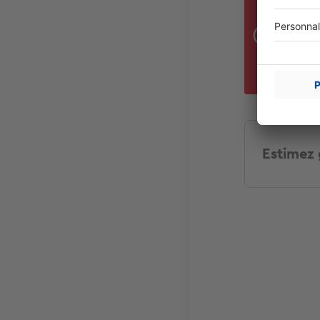
Un e
l
l
e
Estimez 