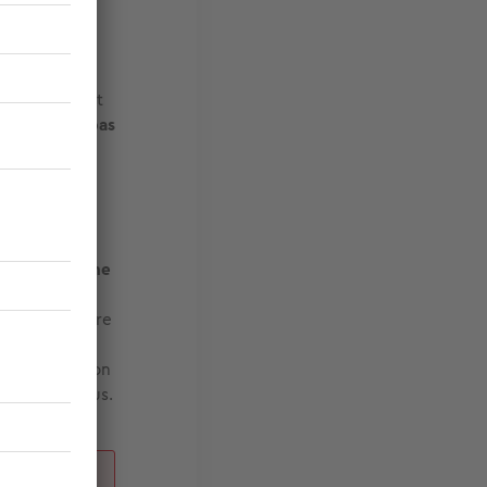
 le temps de
sées ou
ée du froid et
res ne sont pas
nspecter vos
s pouvez
solants, qui
res.
 votre système
de réaliser
inée ou encore
ecteurs de
s d’extraction
alle chez vous.