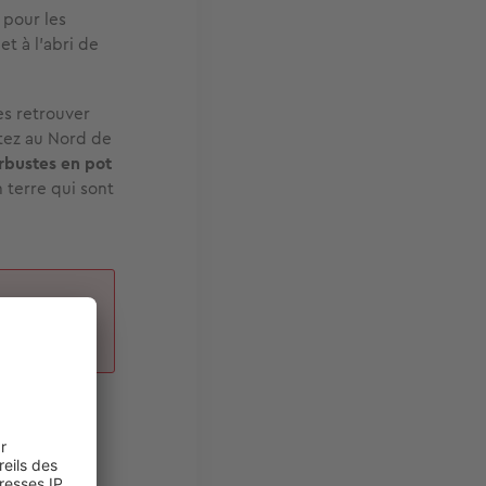
 pour les
t à l’abri de
es retrouver
itez au Nord de
arbustes en pot
 terre qui sont
u les
. A cette