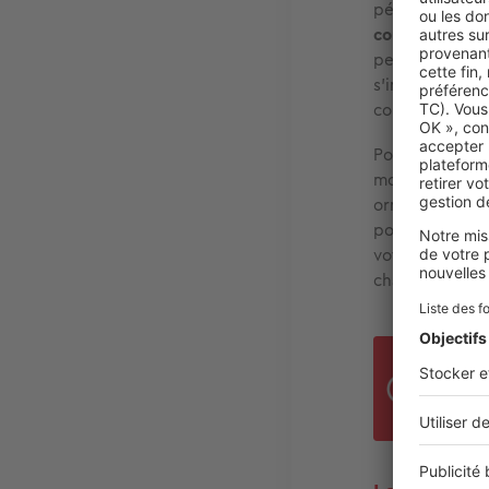
période où la l
couleurs chaud
peut vous don
s’installe bel 
coussins, des 
Pour créer un 
mortes,
concev
ornementaux et
pouvez aussi e
votre cheminée
chauds apporte
Pour
qui 