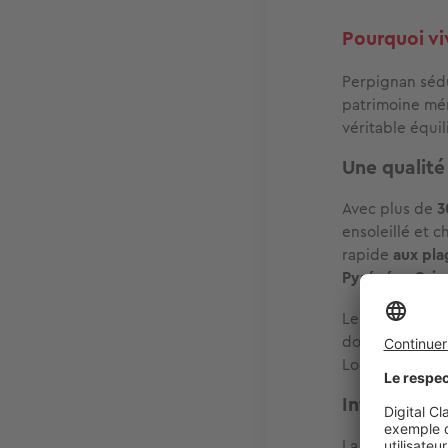
Pourquoi vi
Perpignan séd
patrimoine méri
véritable équil
Une qualité
Avec plus de
3
ensoleillé et 
rapide
aux pla
Pyrénées‑Orie
Le cœur histori
dominant la vi
Loge.
Le week
Infrastruct
La logistique 