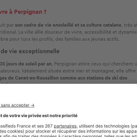
vre à Perpignan ?
uit par
son cadre de vie ensoleillé et sa culture catalane
, très 
dional. La ville allie douceur de vivre, accessibilité et dynami
ibre pour tous les profils, des familles aux jeunes actifs.
 de vie exceptionnelle
00 jours de soleil par an
, Perpignan attire ceux qui cherchent u
chaleureux. Idéalement située entre mer et montagne, elle offre
ges de Canet‑en‑Roussillon comme aux stations de
ski des
ntales
.
que invite à la flânerie : ruelles médiévales, Palais des Rois d
lle, musées comme celui de Hyacinthe Rigaud et terrasses anim
-end promet découverte, culture et déconnexion
.
ures et services pratiques
quotidienne à Perpignan est
bien pensée et adaptée aux besoin