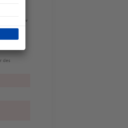
r ou louer à
2
963 €/m
pour
t Perpignan
a hausse,
r des