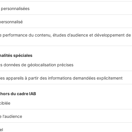
orique
ille,
autour de la Loge de Mer et du Campo Santo
, les ruelles
ppartements rénovés. Ce quartier vivant séduit par ses marchés
turelles et son ambiance typique, idéale pour celles et ceux qu
ement du charme historique
de Perpignan.
nt
 centre-ville, ce quartier résidentiel offre
un cadre verdoyant
ernes et petites maisons
. Les familles apprécient ses parcs e
tmosphère conviviale en fait un lieu sûr et agréable
pour vivre
cle
ur de la gare, Saint-Assiscle séduit les jeunes actifs grâce à
ses
ilité facilitée. Les navettes vers Narbonne et Montpellier
enco
ransfrontaliers
, faisant de ce quartier un choix judicieux pour
re à Perpignan sans dépendre de la voiture
.