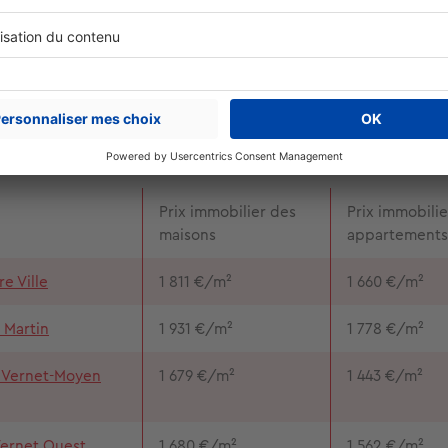
mmobilier à Perpignan
resse, le budget reste un facteur clé dans la décision d’achete
uellement, le
prix de l’immobilier à Perpignan
est d’environ
1 
2
1 908 €/m
pour un appartement
. Ces tarifs attractifs renden
ur les investisseurs et les futurs habitants. La tendance est à l
tractivité grandissante de la ville.
Prix immobilier des
Prix immobilie
maisons
appartements
e Ville
1 811 €/m²
1 660 €/m²
 Martin
1 931 €/m²
1 778 €/m²
 Vernet-Moyen
1 679 €/m²
1 443 €/m²
ernet Ouest
1 680 €/m²
1 562 €/m²