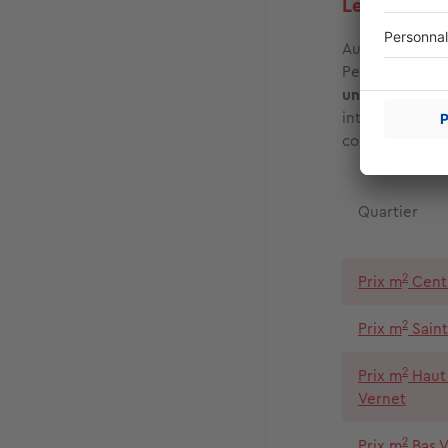
Le marché i
Au-delà de l’ad
Perpignan. Act
une maison
et
intéressante po
confirmant l’at
Quartier
2
Prix m
Centr
2
Prix m
Saint
2
Prix m
Haut
Vernet
2
Prix m
Bas V