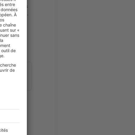
ert plusieurs
 d’universités,
nombreuses,
rts,
mon bien
an.
Voici trois