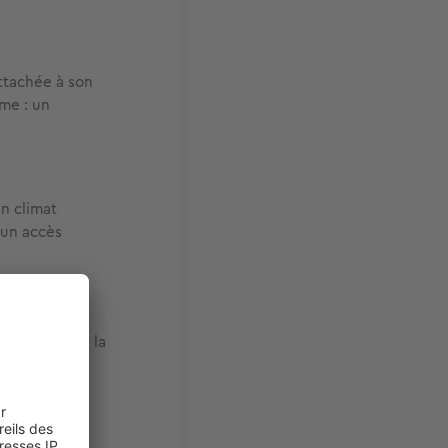
attachée à son
sme : un
n climat
 un accès
e Majorque
ées place de la
s actuels
. La