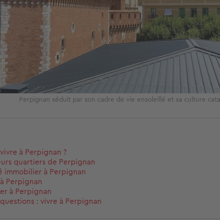
Perpignan séduit par son cadre de vie ensoleillé et sa culture ca
vivre à Perpignan ?
eurs quartiers de Perpignan
 immobilier à Perpignan
r à Perpignan
r à Perpignan
 questions : vivre à Perpignan