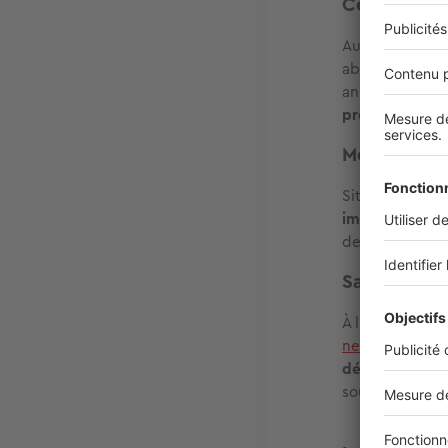
Centre hist
Au cœur de la v
abritent des a
animations cul
profiter plein
Moulin à Ve
Situé au sud du
immeubles mod
des écoles. L’a
Saint-Assis
À l’ouest, auto
neufs
et sa mob
déplacements t
souhaitent
viv