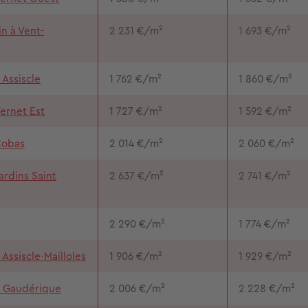
n à Vent-
2 231 €/m²
1 693 €/m²
 Assiscle
1 762 €/m²
1 860 €/m²
ernet Est
1 727 €/m²
1 592 €/m²
Cobas
2 014 €/m²
2 060 €/m²
ardins Saint
2 637 €/m²
2 741 €/m²
2 290 €/m²
1 774 €/m²
 Assiscle-Mailloles
1 906 €/m²
1 929 €/m²
t Gaudérique
2 006 €/m²
2 228 €/m²