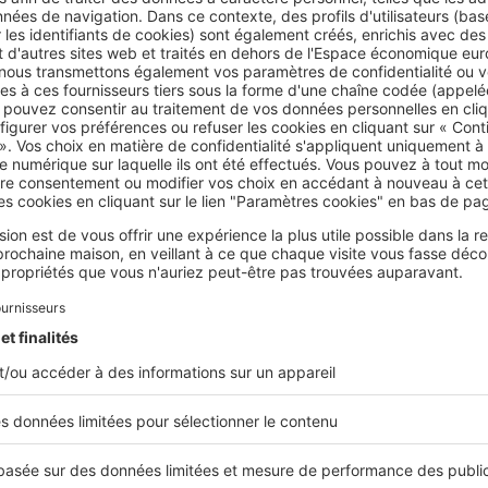
Barcelone en 1h20
et
Paris en 5h
. L’aéroport de Perpignan dess
nales. La ville dispose d’un
solide réseau de santé
, d’écoles et
s les profils.
’installation, les
offres de stockage
(box, garde-meubles) sont 
 de déménagement
. Enfin, les infrastructures urbaines (transpo
rvices) assurent
un quotidien fluide et agréable
.
z un projet d'achat immobilier ?
Trouver 
rs quartiers de Perpignan
n quartier est essentiel pour s’installer durablement à Perpign
ciés
selon vos envies et votre mode de vie.