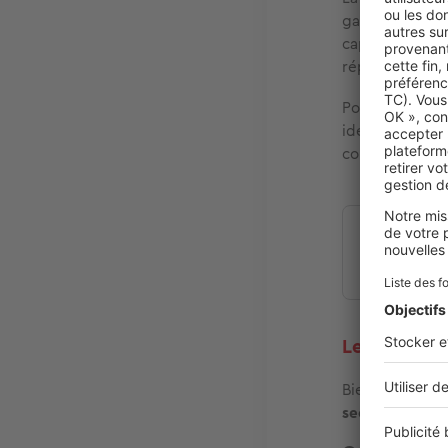
gare TGV relie
capitales régio
répondant à tou
Pour faciliter l
idéales
en cas
commerces, se
Vous ave
Les meilleu
Bien choisir so
secteurs appré