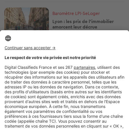
Image
Baromètre LPI-SeLoger
Lyon : les prix de l’immobilier
amorcent leur décrue
Image
Baromètre LPI-SeLoger
La folle ascension du prix de
l'immobilier à Montauban
Image
Baromètre LPI-SeLoger
Cholet : échappée belle pour le
prix de l'immobilier !