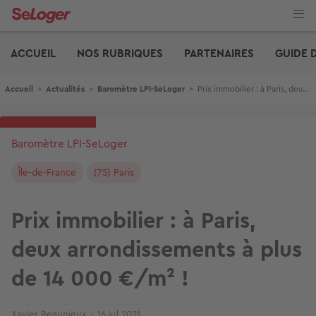
Aller
au
contenu
Edito
principal
ACCUEIL
NOS RUBRIQUES
PARTENAIRES
GUIDE 
Fil d'Ariane
Accueil
>
Actualités
>
Baromètre LPI-SeLoger
>
Prix immobilier : à Paris, deux arrondissements à plus de 14 000 €/m² !
Baromètre LPI-SeLoger
Île-de-France
(75) Paris
Prix immobilier : à Paris,
deux arrondissements à plus
de 14 000 €/m² !
Xavier Beaunieux
16 jul 2021