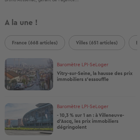
A la une !
France (668 articles)
Villes (651 articles)
B
Image
Baromètre LPI-SeLoger
Vitry-sur-Seine, la hausse des prix
immobiliers s'essouffle
Image
Baromètre LPI-SeLoger
- 10,3 % sur 1 an : à Villeneuve-
d'Ascq, les prix immobiliers
dégringolent