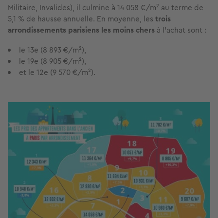
Militaire, Invalides), il culmine à 14 058 €/m² au terme de
5,1 % de hausse annuelle. En moyenne, les
trois
arrondissements parisiens les moins chers
à l’achat sont :
le 13e (8 893 €/m²),
le 19e (8 905 €/m²),
et le 12e (9 570 €/m²).
Image