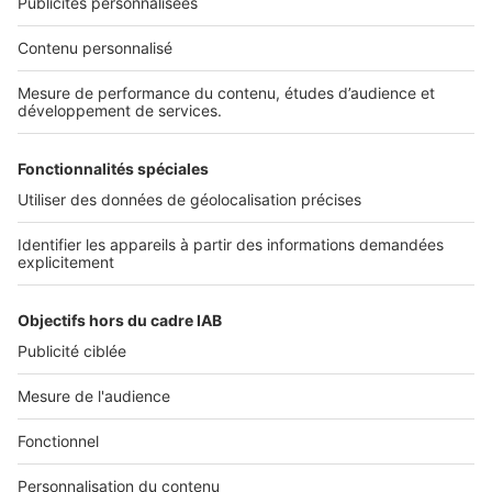
NOS APPLICATIONS
Découvrez nos applications
SERVICES PRO
Tous nos services pro
Accès client
Mes annonces sur SeLoger
À DÉCOUVRIR
Annuaire des professionnels
Tout l'immobilier
Toutes les villes
Tous les départements
Toutes les régions
SeLoger © 1992 - 2023