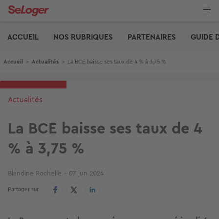
Aller
au
contenu
Edito
principal
ACCUEIL
NOS RUBRIQUES
PARTENAIRES
GUIDE 
Fil d'Ariane
Accueil
>
Actualités
>
La BCE baisse ses taux de 4 % à 3,75 %
Actualités
La BCE baisse ses taux de 4
% à 3,75 %
Blandine Rochelle
07 jun 2024
Partager sur