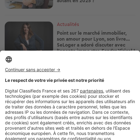
autant en 2025 ?
Image
Actualités
Point sur le marché immobilier,
son amour pour Lyon, son livre…
SeLoger a adoré discuter avec
l’agente immo star, Sandra Viricel !
Image
Actualités
Une minute pour découvrir
Montpellier avec la créatrice de
contenus Justinaccessible
Image
Actualités
Votre logement et vous : chaque
nouvelle étape de votre vie