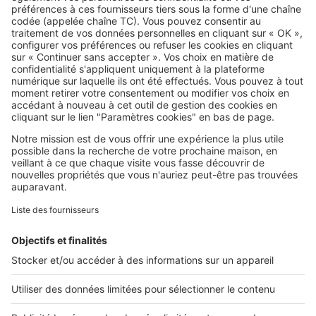
commence par SeLoger
SeLoger c'est aussi
Retrouvez-nous sur ...
L'ENTREPRISE
Qui sommes-nous ?