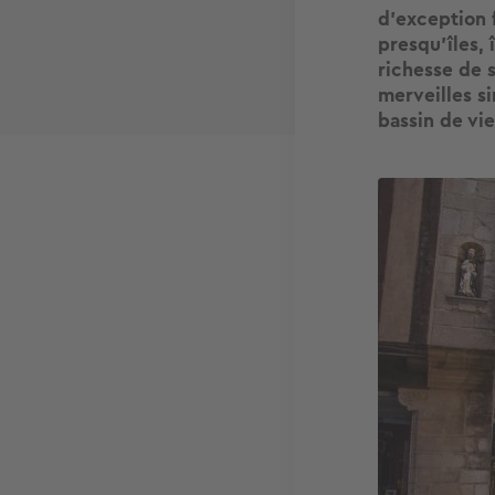
d’exception f
presqu’îles, 
richesse de s
merveilles s
bassin de vi
Image