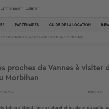
Emménager
Estimer
immobilier
Investir
Outils
Outils
Outils
UES
PARTENAIRES
GUIDE DE LA LOCATION
IMP
ENGIE : déménagez facil
emporaire
e maison
n appartement
de vacances
eurs
 maison
 immobilière
cité d'emprunt
Checklist de l'acheteur
Estimation prix des loyers
Calculez votre prêt � tau
Calculez vos mensualités
Estimation maison
& Commerces
>
Les villes proches de Vannes à visiter dans le golfe du Morbihan
otre prêt � taux zéro
Défiscalisation
Check-lists location
Dossier Loi Pinel
Estimez vos frais de notai
Estimation appartement
biens vendus
Choisir un agent
Dossier de location
Simulateur de financemen
e : capacité d'emprunt
Votre crédit : comparez le
Propriétaire ? Déposez vo
annonce
les proches de Vannes à visiter 
du Morbihan
9 jan 2026
Partager sur
rbihan s’étend l’écrin naturel et insulaire du golfe, un