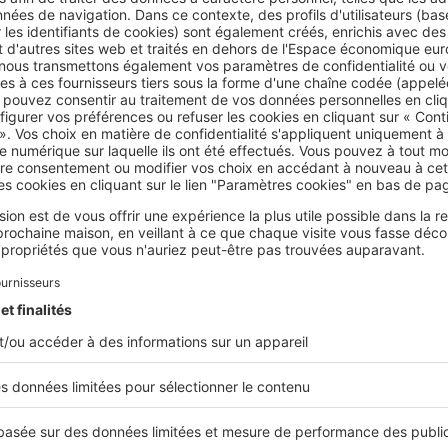
s et ses points de vue remarquables sur les îles. Elle constitue
r les sports nautiques légers (kayak, paddle, dériveur).
Ploeren est une ville résidentielle
bénéficiant d’un accès rapid
 routiers de ce bassin de vie.
 le Morbihan
, le prix moyen de l’immobilier s’élève à 3 141 €/m
nes
se situe au-dessus
de cette moyenne
avec 3 960 €/m²
, ta
ren reste la plus accessible de ces communes, avec un prix mé
 538 €/m².
identale du golfe
e Bono
est connue pour son faubourg pittoresque de
Saint-Goustan, 