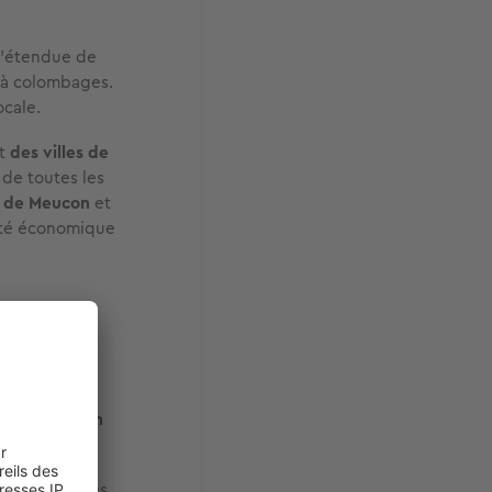
l’étendue de
s à colombages.
cale.
ut
des villes de
 de toutes les
e de Meucon
et
lité économique
ice à la
 Elle
han encore en
es plages, ses