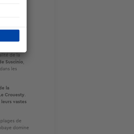
 le temps
al exposé à
Elle est
alité de la
de Suscinio
,
dans les
de la
Le Crouesty
.
r
leurs vastes
s plages de
 abbaye domine