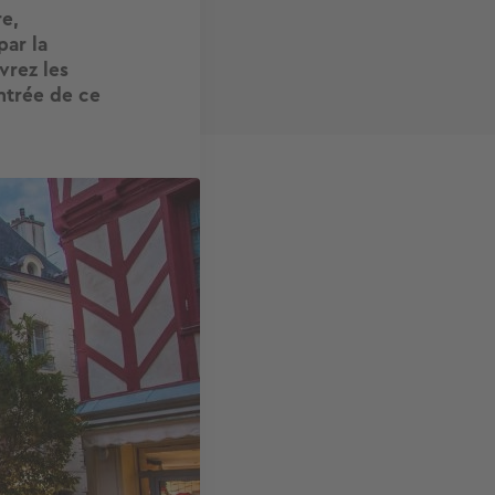
re,
par la
vrez les
ntrée de ce