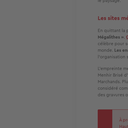
le paysage.
Les sites m
En quittant la
Mégalithes »
.
célèbre pour s
monde.
Les en
l’organisation 
L’empreinte m
Menhir Brisé d
Marchands. Plu
considéré co
des gravures o
À pr
Haut