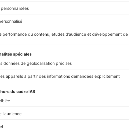
nifiquement restauré
, bordé de maisons à pans de bois et de q
 du même nom,
le port du Bono
conserve un cachet authentique.
 navale, il est aujourd’hui
réputé pour son activité ostréicole
e
armor-Baden
ités balnéaires se situent au nord-ouest du golfe.
Baden est ré
s
et ses écoles de voile.
Larmor-Baden
est le point d’embarque
a population de ces communes double souvent en été, attirée p
ôtiers qui serpentent au bord de l'eau.
golfe
 perle du golfe »,
l’Île-aux-Moines
est l’une des plus vastes île
de long. Elle se prête parfaitement à
une excursion à vélo
, au 
es.
le-d’Arz
offre de nombreuses criques. Surnommée l’île des Capi