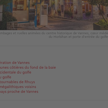
ombages et ruelles animées du centre historique de Vannes, cœur médiév
du Morbihan et porte d’entrée du golf
ération de Vannes
nes côtières du fond de la baie
ccidentale du golfe
u golfe
tournables de Rhuys
 mégalithiques voisins
-pays proche de Vannes