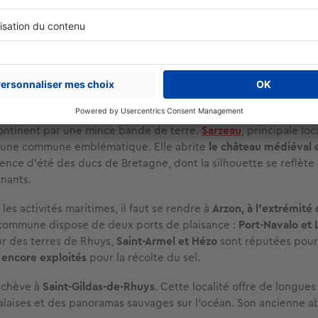
 nombreux marins, elle dégage
une sérénité propre aux lieux où
arrêté
.
urnables de Rhuys
de Rhuys
, située au sud du golfe du Morbihan, associe un littor
rais salants productifs et des sites historiques remarquables
. 
ontinent par une mince bande de terre.
Sarzeau
, principale loc
t une commune emblématique. Elle abrite
le château médiéval 
ence d’été des ducs de Bretagne, dont la silhouette se reflète 
nants.
les activités maritimes, il faut se rendre à
Arzon, à l’extrémité 
 commune dispose de deux ports de plaisance :
Port-Navalo et 
eur des terres de Rhuys,
Saint-Armel et Hézo
sont réputées pou
, encore exploités
pour la récolte du sel.
achève à
Saint-Gildas-de-Rhuys
. Cette localité offre de longue
 falaises et des panoramas sauvages sur l’océan. Son ancienne