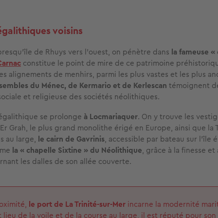
égalithiques voisins
 presqu’île de Rhuys vers l’ouest, on pénètre dans
la fameuse «
Carnac
constitue le point de mire de ce patrimoine préhistoriqu
es alignements de menhirs, parmi les plus vastes et les plus an
sembles du Ménec, de Kermario et de Kerlescan
témoignent d
sociale et religieuse des sociétés néolithiques.
égalithique se prolonge
à Locmariaquer
. On y trouve les vesti
’Er Grah, le plus grand monolithe érigé en Europe, ainsi que la 
s au large,
le cairn de Gavrinis
, accessible par bateau sur l’île
mme
la « chapelle Sixtine » du Néolithique
, grâce à la finesse et
rnant les dalles de son allée couverte.
oximité,
le port de La Trinité-sur-Mer
incarne la modernité mari
 lieu de la voile et de la course au large, il est réputé pour son