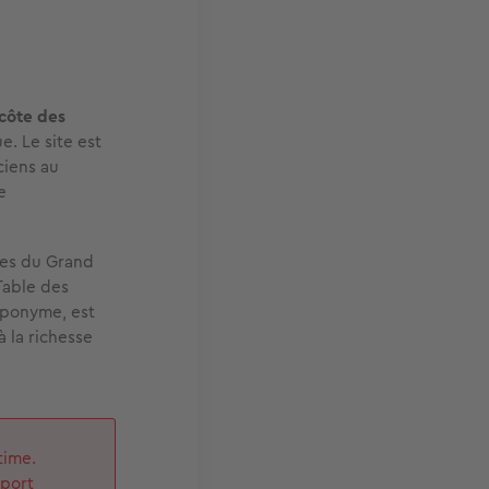
 côte des
e. Le site est
ciens au
e
ges du Grand
Table des
 éponyme, est
 à la richesse
time.
 port