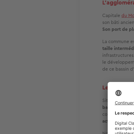
L'agglomér
Capitale
du Mo
son bâti ancie
Son port de pl
La commune es
taille intermé
infrastructures
le développeme
de ce bassin d
Les commune
Située aux por
balade
dans ses
comprend éga
activité
.
Non loin de là,