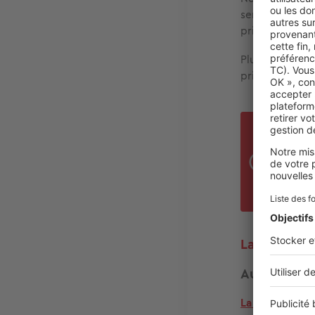
sentiers côtier
privilégiée pou
Plus à l’ouest,
principaux axes
Dans
Van
Ploe
de 3
La rive occ
Auray et L
La cité d’Auray