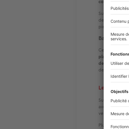
commerce mag
Sur la rivière
de construction
pierre.
Baden et L
Ces deux local
plages abritée
de Gavrinis
. L
des sentiers c
Les îles du 
Surnommée la «
avec ses 7 km 
venelles fleuri
Plus petite,
l’Î