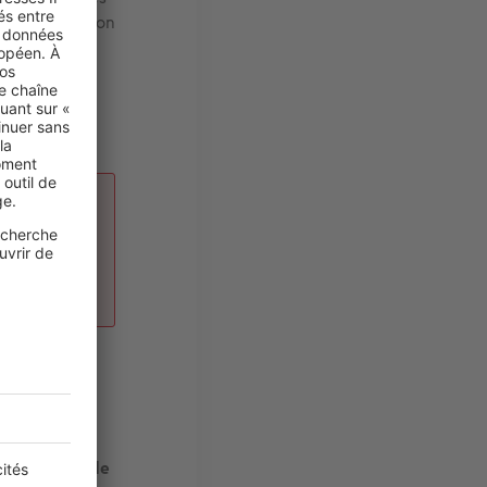
 une destination
e aux
².
ndis que
dian
ancien port de