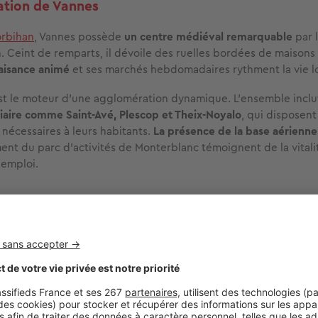
ation de Vannes
rbihan
, Vannes possède
un centre médiéval remarquable
par 
n. Ceint de remparts, il dévoile des ruelles bordées de maison
aisance animé
et ses marchés hebdomadaires rythment la vie lo
t le moteur d’une agglomération dynamique. L’ensemble incl
diaire comme Saint-Avé, Plescop et Theix-Noyalo
, qui disposent
 nécessaires à leurs habitants.
La présence de la base aérienn
nt du parc d’activités de Monterblanc témoignent de la vita
’emploi.
s côtières du fond de la baie
tes de l’agglomération vannetaise,
Séné est une commune prop
 vastes marais salants, véritables sanctuaires pour les oiseaux.
lement Port-Anna,
le dernier port de pêche du golfe du Morbi
Arradon s’étire le long de la baie
. Cette bourgade séduit par s