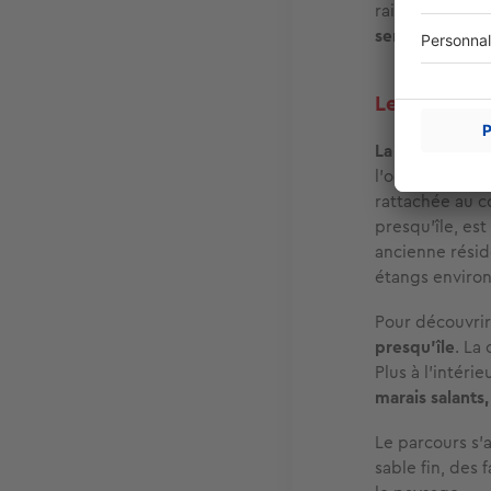
raison de ses
semble s’être 
Les inconto
La presqu’île 
l’océan,
des ma
rattachée au c
presqu’île, es
ancienne résid
étangs environ
Pour découvrir 
presqu’île
. La
Plus à l’intéri
marais salants
Le parcours s’
sable fin, des