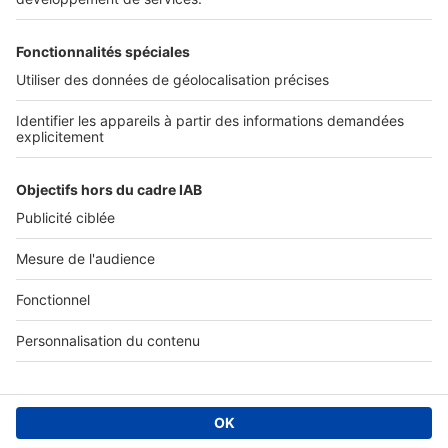
SERVICES PRO
Tous nos services pro
Accès client
Mes annonces sur SeLoger
À DÉCOUVRIR
Annuaire des professionnels
Tout l'immobilier
Toutes les villes
Tous les départements
Toutes les régions
SeLoger © 1992 - 2023
Annonces Immobilières
Paramétrer mes cookies
Conditions Générales d'Utilisation
Politique Générale de Protection des Données