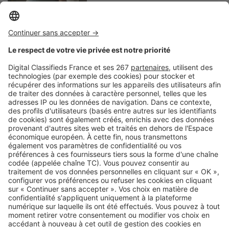
Image
Monde
La ville de New York croule
littéralement sous le poids de ses
gratte-ciel !
Image
Monde
Dans quels pays recense-t-on le
plus de propriétaires ?
SeLoger c'est aussi