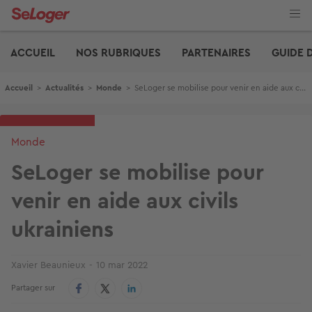
Aller
au
contenu
Edito
principal
ACCUEIL
NOS RUBRIQUES
PARTENAIRES
GUIDE 
Fil d'Ariane
Accueil
>
Actualités
>
Monde
>
SeLoger se mobilise pour venir en aide aux civils ukrainiens
Monde
SeLoger se mobilise pour
venir en aide aux civils
ukrainiens
Xavier Beaunieux
10 mar 2022
Partager sur