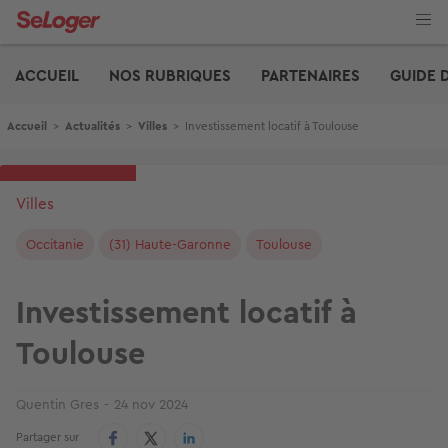
Aller
au
contenu
Edito
principal
ACCUEIL
NOS RUBRIQUES
PARTENAIRES
GUIDE 
Fil d'Ariane
Accueil
>
Actualités
>
Villes
>
Investissement locatif à Toulouse
Villes
Occitanie
(31) Haute-Garonne
Toulouse
Investissement locatif à
Toulouse
Quentin Gres
24 nov 2024
Partager sur