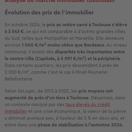
Analyse du marché immobilier toulousain
Évolution des prix de l'immobilier
En octobre 2024, le
prix au mètre carré à Toulouse s'élève
à 3 543 €
, ce qui est comparable à d'autres grandes villes
du Sud, telles que Montpellier et Marseille. Elle demeure
environ
1 000 €/m² moins chère que Bordeaux
. Au niveau
communal, il existe des
disparités très importantes entre
le centre-ville (Capitole, à 5 091 €/m²) et la périphérie
.
Dans certains quartiers, les prix descendent à près de
2 000 €/m², comme c'est le cas à Mirail-Reynerie-
Bellefontaine.
Selon SeLoger, de 2015 à 2022, les
prix moyens ont
augmenté de près d'un tiers à Toulouse
. Désormais, dans
un contexte marqué par des
taux élevés du crédit
immobilier
et une crise économique, la valeur de la pierre
a diminué quelque peu, à hauteur de 5 % en deux ans, et
entre dans une
phase de stabilisation à l'automne 2024
.