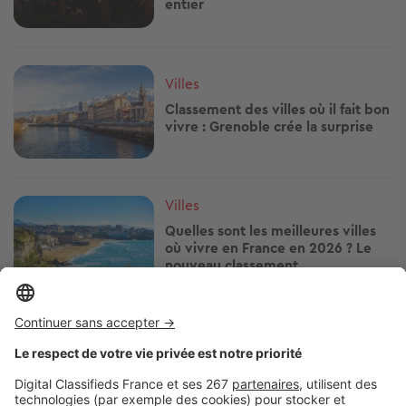
entier
Image
Villes
Classement des villes où il fait bon
vivre : Grenoble crée la surprise
Image
Villes
Quelles sont les meilleures villes
où vivre en France en 2026 ? Le
nouveau classement
Image
Villes
À seulement 16 km de Paris, cette
commune affiche une rentabilité
locative qui dépasse 8 %