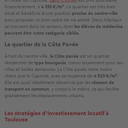
À l'ouest du Capitole,
Saint-Cyprien
est plus abordable
financièrement, à
4 333 €/m²
. Le quartier est très bien
situé et bénéficie d’une position
proche du centre-ville
pour proposer un bon cadre de vie animé. Deux hôpitaux
se trouvent dans ce secteur, dont
les élèves de médecine
peuvent être votre catégorie ciblée
.
Le quartier de la Côte Pavée
À l'est du centre-ville,
la Côte pavée
est un quartier
résidentiel de
type bourgeois
, connu localement pour ses
villas et belles demeures. La Côte pavée reste moins
chère que le Capitole, avec sa moyenne de
4 523 €/m²
.
Elle est aussi idéalement desservie par les
réseaux de
transport en commun
, y compris le métro, ce qui facilite
grandement les déplacements urbains.
Les stratégies d'investissement locatif à
Toulouse