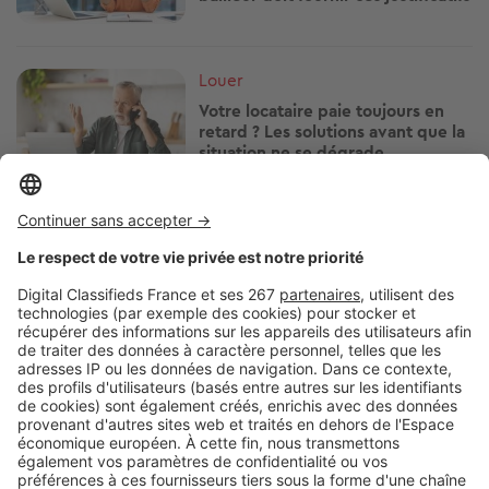
Image
Louer
Votre locataire paie toujours en
retard ? Les solutions avant que la
situation ne se dégrade
Image
Louer
Vous vivez en HLM ? Attention
avant d'installer une climatisation
Image
Louer
Cette aide peut faire baisser votre
loyer HLM : qui peut vraiment en
profiter ?