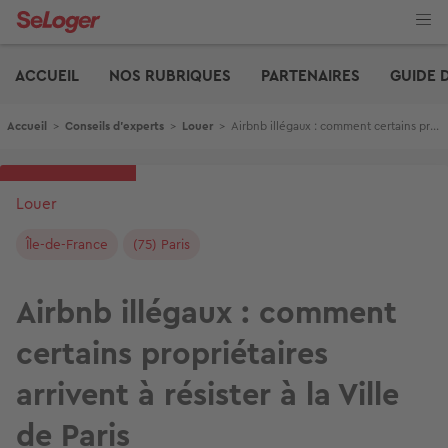
Aller
au
contenu
Edito
principal
ACCUEIL
NOS RUBRIQUES
PARTENAIRES
GUIDE 
Fil d'Ariane
Accueil
>
Conseils d'experts
>
Louer
>
Airbnb illégaux : comment certains propriétaires arrivent à résister à la Ville de Paris
Louer
Île-de-France
(75) Paris
Airbnb illégaux : comment
certains propriétaires
arrivent à résister à la Ville
de Paris