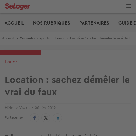
Aller
au
contenu
Edito
principal
ACCUEIL
NOS RUBRIQUES
PARTENAIRES
GUIDE 
Fil d'Ariane
Accueil
>
Conseils d'experts
>
Louer
>
Location : sachez démêler le vrai du faux
Louer
Location : sachez démêler le
vrai du faux
Hélène Violet
06 fév 2019
Partager sur