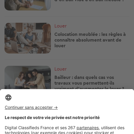
Image
Louer
Colocation meublée : les règles à
connaître absolument avant de
louer
Image
Louer
Bailleur : dans quels cas vos
travaux vous permettent-ils
vraiment d’augmenter le loyer ?
Image
Louer
Volet roulant en panne : locataire
ou propriétaire, à qui revient la
facture ?