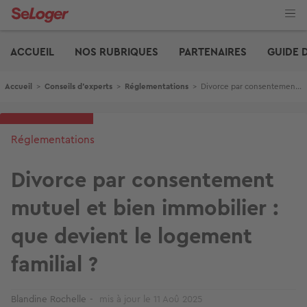
Aller
au
contenu
Edito
principal
ACCUEIL
NOS RUBRIQUES
PARTENAIRES
GUIDE 
Fil d'Ariane
Accueil
>
Conseils d'experts
>
Réglementations
>
Divorce par consentement mutuel et bien immobilier : que devient le logement familial ?
Réglementations
Divorce par consentement
mutuel et bien immobilier :
que devient le logement
familial ?
Blandine Rochelle
mis à jour le
11 Aoû 2025