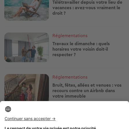
Télétravailler depuis votre lieu de
vacances : avez-vous vraiment le
droit ?
Image
Réglementations
Travaux le dimanche : quels
horaires votre voisin doit-il
respecter ?
Image
Réglementations
Bruit, fêtes, allées et venues : vos
recours contre un Airbnb dans
votre immeuble
Image
Réglementations
Arrosage, piscine, lavage de