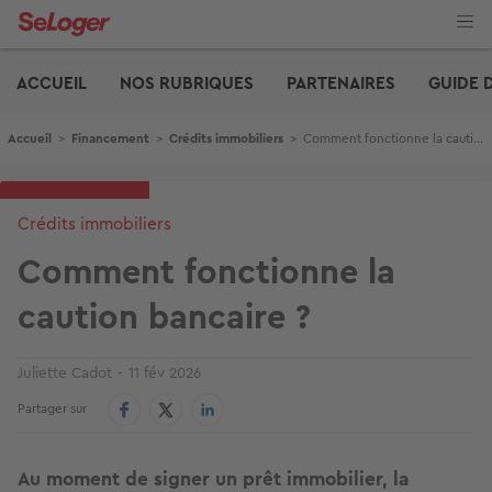
Aller
au
contenu
Edito
principal
ACCUEIL
NOS RUBRIQUES
PARTENAIRES
GUIDE 
Fil d'Ariane
Accueil
>
Financement
>
Crédits immobiliers
>
Comment fonctionne la caution bancaire ?
Crédits immobiliers
Comment fonctionne la
caution bancaire ?
Juliette Cadot
11 fév 2026
Partager sur
Au moment de signer un prêt immobilier, la