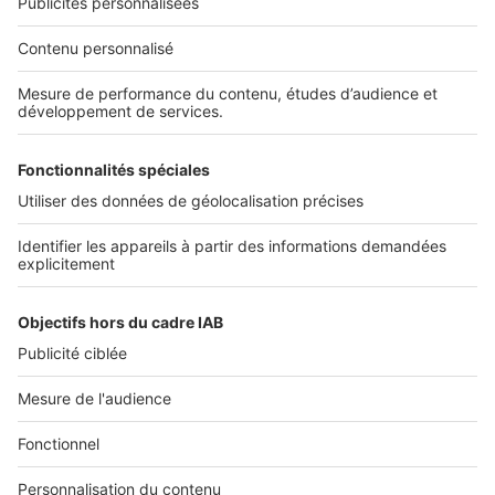
NOS APPLICATIONS
Découvrez nos applications
SERVICES PRO
Tous nos services pro
Accès client
Mes annonces sur SeLoger
À DÉCOUVRIR
Annuaire des professionnels
Tout l'immobilier
Toutes les villes
Tous les départements
Toutes les régions
SeLoger © 1992 - 2023