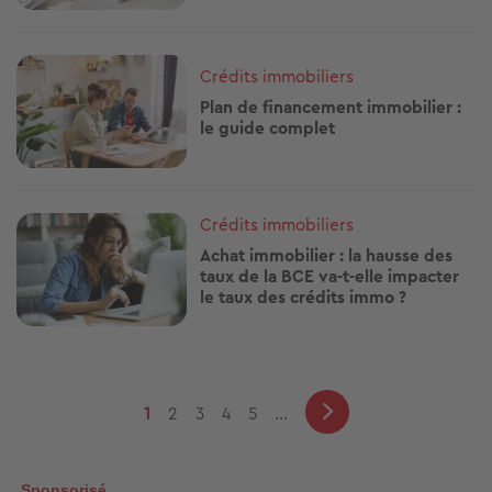
Image
Crédits immobiliers
Plan de financement immobilier :
le guide complet
Image
Crédits immobiliers
Achat immobilier : la hausse des
taux de la BCE va-t-elle impacter
le taux des crédits immo ?
Pagination
Page
1
2
3
4
5
…
courante