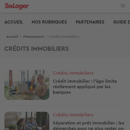
Aller
au
contenu
Edito
principal
ACCUEIL
NOS RUBRIQUES
PARTENAIRES
GUIDE 
Fil d'Ariane
Accueil
>
Financement
>
Crédits immobiliers
CRÉDITS IMMOBILIERS
Image
Crédits immobiliers
Crédit immobilier : l’âge limite
réellement appliqué par les
banques
Image
Crédits immobiliers
Séparation et prêt immobilier : les
démarches pour ne plus rester co-