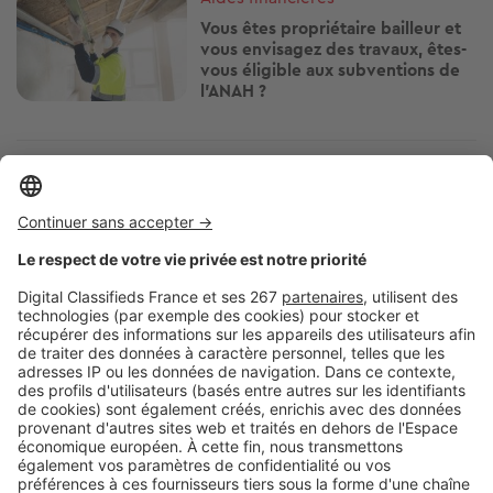
Vous êtes propriétaire bailleur et
vous envisagez des travaux, êtes-
vous éligible aux subventions de
l’ANAH ?
Image
Aides financières
Épargner quand on est en
situation de handicap : une
solution sur-mesure existe !
Image
Aides financières
Qu'est-ce que Mon
Accompagnateur Rénov' ?