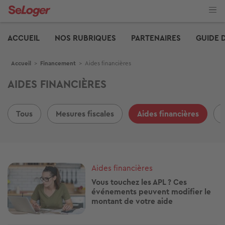
Aller
au
contenu
Edito
principal
ACCUEIL
NOS RUBRIQUES
PARTENAIRES
GUIDE 
Fil d'Ariane
Accueil
>
Financement
>
Aides financières
AIDES FINANCIÈRES
Tous
Mesures fiscales
Aides financières
Image
Aides financières
Vous touchez les APL ? Ces
événements peuvent modifier le
montant de votre aide