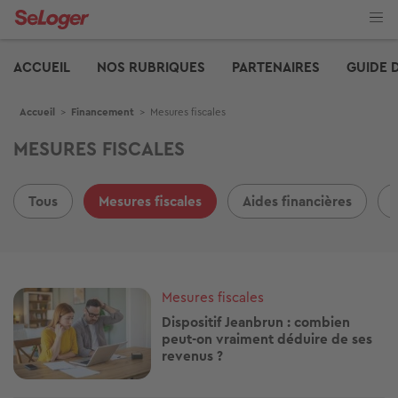
Aller
au
contenu
Edito
principal
ACCUEIL
NOS RUBRIQUES
PARTENAIRES
GUIDE 
Fil d'Ariane
Accueil
>
Financement
>
Mesures fiscales
MESURES FISCALES
Tous
Mesures fiscales
Aides financières
Image
Mesures fiscales
Dispositif Jeanbrun : combien
peut-on vraiment déduire de ses
revenus ?