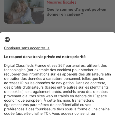
Mesures fiscales
Quelle somme d'argent peut-on
donner en cadeau ?
Image
Mesures fiscales
Fiscalité 2025 : conseils pour les
bailleurs en location saisonnière
Image
Mesures fiscales
Dans quels cas pouvez-vous ne
pas payer la taxe sur les
logements vacants ?
Pagination