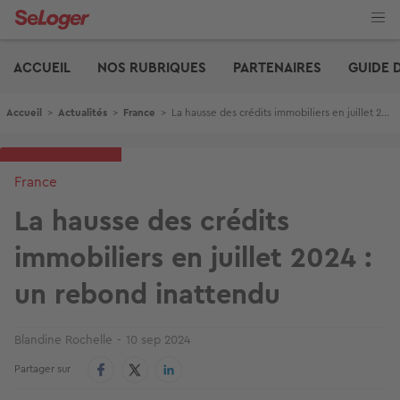
Aller
au
contenu
Edito
principal
ACCUEIL
NOS RUBRIQUES
PARTENAIRES
GUIDE 
Fil d'Ariane
Accueil
>
Actualités
>
France
>
La hausse des crédits immobiliers en juillet 2024 : un rebond inattendu
France
La hausse des crédits
immobiliers en juillet 2024 :
un rebond inattendu
Blandine Rochelle
10 sep 2024
Partager sur