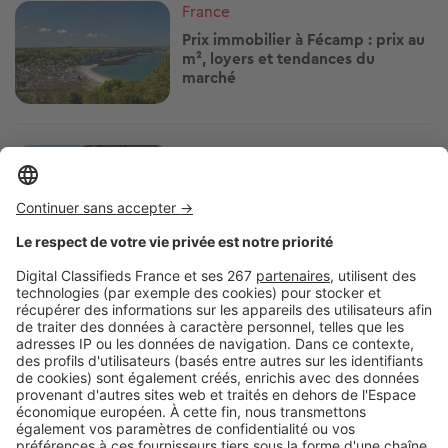
Image
France
Prix immobilier à Fécamp : prix au
m², loyers et tendances du
marché
Image
France
Notre classement des 19 stations
balnéaires dans le Var, de la moins
chère à la plus chère