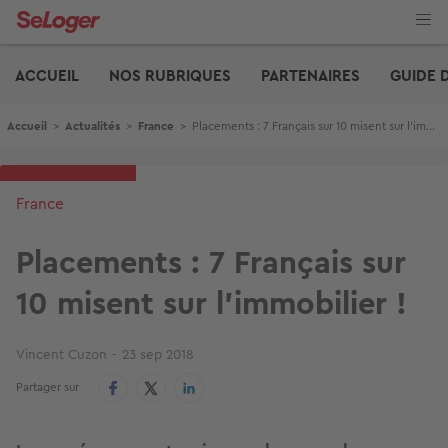
Aller
au
contenu
Edito
principal
ACCUEIL
NOS RUBRIQUES
PARTENAIRES
GUIDE 
Fil d'Ariane
Accueil
>
Actualités
>
France
>
Placements : 7 Français sur 10 misent sur l'immobilier !
France
Placements : 7 Français sur
10 misent sur l'immobilier !
Vincent Cuzon
23 sep 2018
Partager sur