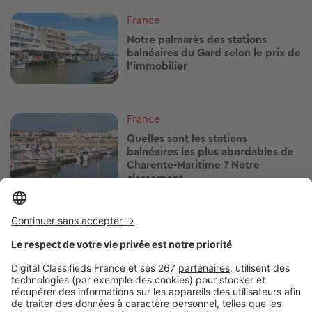
Image
France
Notre palmarès des stations
balnéaires du Gard selon le prix de
l'immobilier
Image
France
Quelles sont les stations
balnéaires les plus abordables de
Charente-Maritime ? Notre
classement
Image
France
Découvrez le classement des 19
stations balnéaires du Var selon
leurs prix