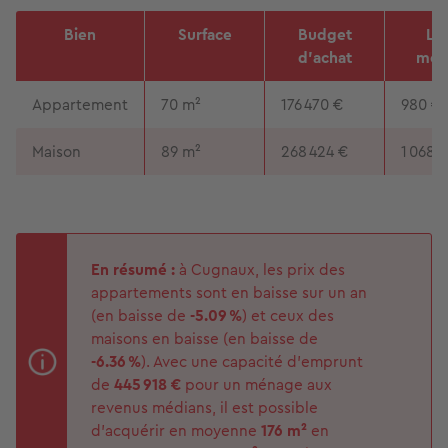
Bien
Surface
Budget
Lo
d'achat
men
Appartement
70 m²
176 470 €
980 €
Maison
89 m²
268 424 €
1 068 
En résumé :
à Cugnaux, les prix des
appartements sont en baisse sur un an
(en baisse de
-5.09 %
) et ceux des
maisons en baisse (en baisse de
-6.36 %
). Avec une capacité d'emprunt
de
445 918 €
pour un ménage aux
revenus médians, il est possible
d'acquérir en moyenne
176 m²
en