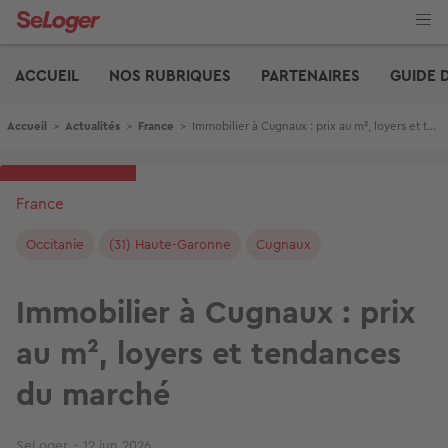
Aller
au
contenu
Edito
principal
ACCUEIL
NOS RUBRIQUES
PARTENAIRES
GUIDE 
Fil d'Ariane
Accueil
>
Actualités
>
France
>
Immobilier à Cugnaux : prix au m², loyers et tendances du marché
France
Occitanie
(31) Haute-Garonne
Cugnaux
Immobilier à Cugnaux : prix
au m², loyers et tendances
du marché
SeLoger
12 jun 2026