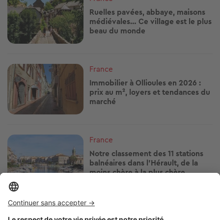
Ruelles pavées, abbaye, maisons
médiévales… Ce village est le plus
beau du monde
Image
France
Immobilier à Ollioules en 2026 :
prix au m², loyers et tendances du
marché
Image
France
Notre classement des 11 stations
balnéaires dans l'Hérault, de la
moins chère à la plus chère
Image
France