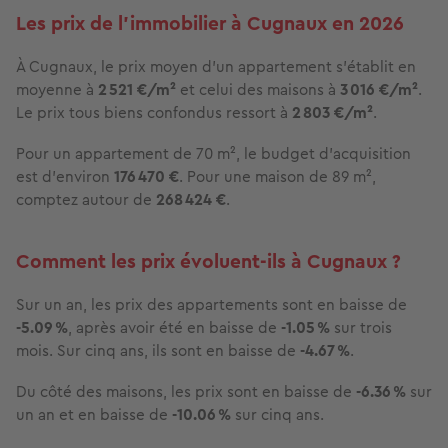
Les prix de l'immobilier à Cugnaux en 2026
À Cugnaux, le prix moyen d'un appartement s'établit en
moyenne à
2 521 €/m²
et celui des maisons à
3 016 €/m²
.
Le prix tous biens confondus ressort à
2 803 €/m²
.
Pour un appartement de 70 m², le budget d'acquisition
est d'environ
176 470 €
. Pour une maison de 89 m²,
comptez autour de
268 424 €
.
Comment les prix évoluent-ils à Cugnaux ?
Sur un an, les prix des appartements sont en baisse de
-5.09 %
, après avoir été en baisse de
-1.05 %
sur trois
mois. Sur cinq ans, ils sont en baisse de
-4.67 %
.
Du côté des maisons, les prix sont en baisse de
-6.36 %
sur
un an et en baisse de
-10.06 %
sur cinq ans.