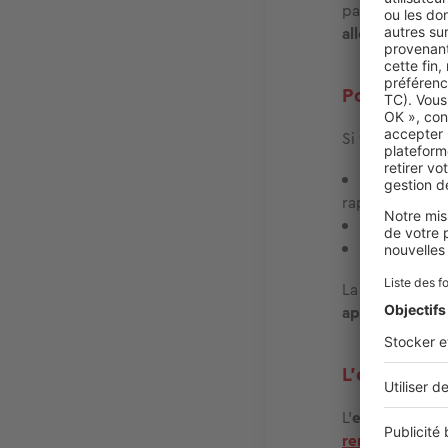
parviennent à
allonger la
dur
Pourquoi a
Si vous prévoy
réduire le
rapidement,
négocier l
mieux maît
La tentation es
apport
.
Pourtan
L’effet de 
L'
effet de levie
rentabilité de