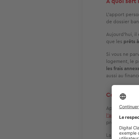
À quoi sert
L’apport perso
de dossier ban
Aujourd’hui, i
que les
prêts 
Si vous ne par
logement, le p
les frais annex
aussi au finan
Combien fau
Après avoir en
l'apport pers
prêt amortissa
La situation re