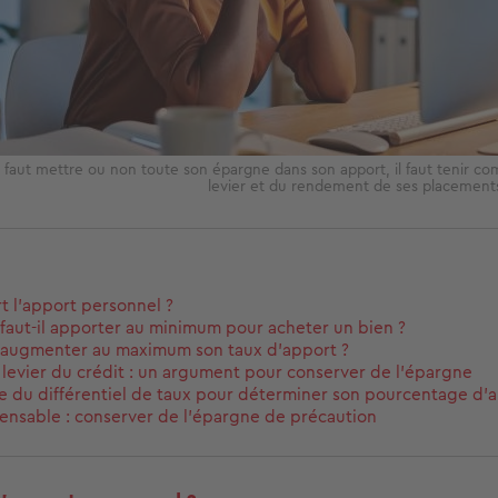
il faut mettre ou non toute son épargne dans son apport, il faut tenir co
levier et du rendement de ses placement
rt l’apport personnel ?
aut-il apporter au minimum pour acheter un bien ?
 augmenter au maximum son taux d’apport ?
e levier du crédit : un argument pour conserver de l’épargne
ce du différentiel de taux pour déterminer son pourcentage d'
ensable : conserver de l’épargne de précaution