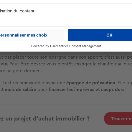
le
taux moyen des prêts immobiliers
s’établit autour de
3,23 %
ou votre PEA vous offre un rendement autour de
8 %
? Vous ser
stir également sur des supports financiers
plutôt que de tout
mobilier.
sable : conserver de l’épargne de précaution
faut pas placer toute son épargne dans son apport, c’est aussi p
 vie.
Peut-être devrez-vous bientôt changer le chauffe-eau ou 
ire au petit dernier…
 il est recommandé d'avoir une
épargne de précaution
. Elle r
 3 mois de salaire
pour
financer les imprévus et coups durs
.
z un projet d'achat immobilier ?
Trouver 