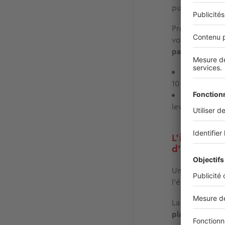
puissant…, et 
Prenons un ex
votre compte.
par an
.
Option 1 :
v
10 000 / 50 0
Option 2 :
v
levier.
L’influence
d'apport
Un autre critè
l’épargne, c'e
La règle est la 
placements
, v