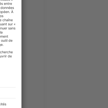
nt à eux
 plus
es 35 %.
’épargne
enter la
 de levier est