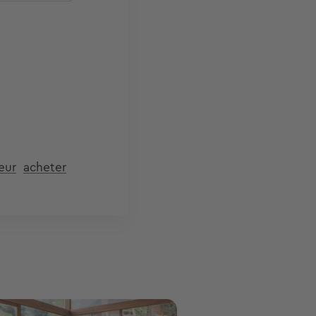
eur
acheter
ge