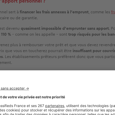
 l’apport personnel ?
nnel sert à
financer les frais annexes
à l’emprunt
, comme les
fr
caire ou de garantie.
l est devenu
quasiment impossible d’emprunter sans apport
. P
à 110 %
– comme on les appelle – sont
trop risqués pour les ba
venez plus à rembourser votre prêt et que vous devez revendr
rix que vous en toucherez pourrait être
insuffisant
pour couvri
es
.
Les établissements prêteurs préfèrent donc que vous partic
cement.
t-il apporter au minimum pour acheter un bien ?
registré une
hausse de plus de 40 %
entre 2019 et 2023, le
mon
onnel moyen
s'est stabilisé. En moyenne, il s’établit
entre
15 et 
ble, selon l’Observatoire CSA Crédit Logement.
ste toutefois contrastée. Les
ménages les plus aisés
et les
secu