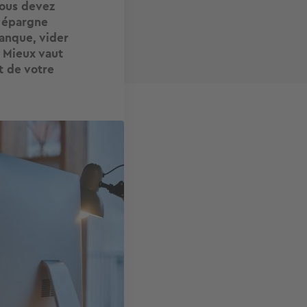
vous devez
e épargne
anque, vider
.
Mieux vaut
t de votre