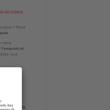
ais de notaire
,
ourquoi ? Parce
nques
.
e votre
r l’emprunt et
ipiez vous
tant de
18 %
pour un
ndo-accédants