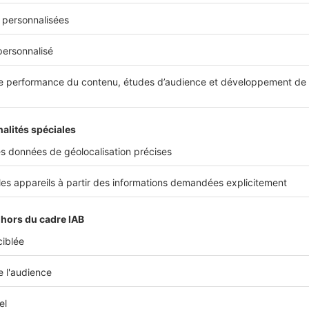
inversement.
emple pour bien comprendre. Vous disposez de
50 000 €
d'ép
 Vous achetez un
appartement à 200 000 €
, qui rapporte
10 00
ous utilisez
toute votre épargne
en apport
. L’effet de levier es
00 =
20 %
.
ous injectez
20 000 euros
en apport
. 10 000 / 20 000 =
50 %
d
 du différentiel de taux pour déterminer son pour
re à prendre en considération pour savoir si vous devez ou non
st
le différentiel de taux
.
suivante : si le
taux de votre crédit
est inférieur au
rendement 
ous avez tout intérêt à placer votre argent.