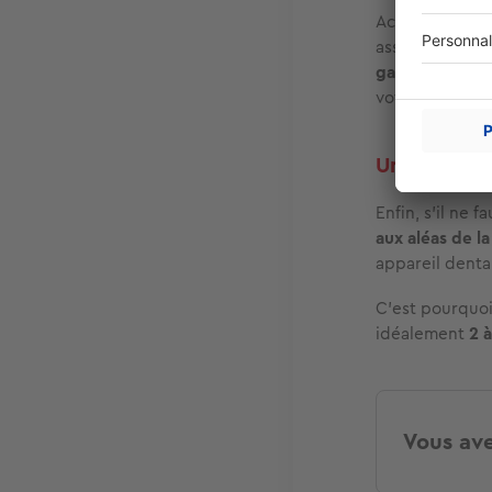
Actuellement, 
assurance-vie 
gagnant à inve
votre achat im
Un indispen
Enfin, s’il ne 
aux aléas de la
appareil denta
C’est pourquoi
idéalement
2 à
Vous ave