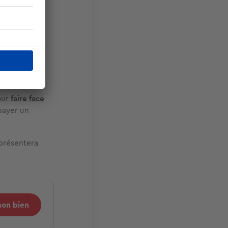
. Votre
ez donc
 mettre dans
our
faire face
payer un
eprésentera
mon bien