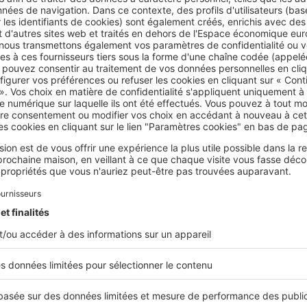
 apporter
au-delà de 20 %.
Les profils plus fragiles doivent qua
ée d’emprunt
pour compenser un apport plus faible.
ugmenter au maximum son taux d’apport ?
ez un apport plus important, vous pouvez :
 montant emprunté
, et ainsi rembourser votre crédit immobilier
e taux d’emprunt
à la baisse,
riser votre
taux d’endettement
, qui doit rester sous la barre d
t grande alors d’
utiliser toute son épargne
pour constituer son
t, ce choix n’est pas toujours le plus judicieux.
levier du crédit : un argument pour conserver de l
r
consiste à
utiliser l'argent de la banque
(le crédit) pour
augm
 votre propre épargne
. Plus votre apport est faible, plus l'effet