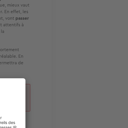
ue, mieux vaut
. En effet, les
nt, vont
passer
t attentifs à
 la
 fortement
réalable. En
permettra de