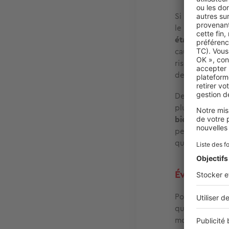
Si la multipli
le sont tout au
établissements
cause, ceux-ci 
risques de dé
de vous priver 
De même, l’éta
plus de ne pas
bien souvent 
personne misan
qu’une personn
Évitez les 
Pour maximiser
que vous gére
mois. Pour cel