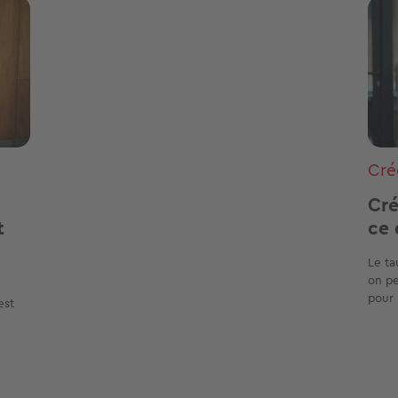
Ima
Cré
Cré
t
ce 
Le ta
on pe
pour 
est