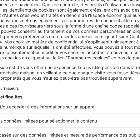
cation de crédits à la consommation est à proscrire, les comport
tant. C’est le cas des jeux d’argent. Paris sportifs, poker en lig
 bancaires ne sont pas particulièrement friands de ces jeux d
peuvent vous placer dans une situation financière délicate et mu
faut de remboursement de votre emprunt immobilier. Une bonne
d’un crédit.
blissement prêteur scrutera attentivement vos différents plac
 être prises en compte dans l’épargne mobilisable,
les crypto
considérées comme des produits risqué
s, et même parfois com
t sur ce type de placements a donc moins de chance d’obteni
e qui aura misé sur une assurance-vie ou un investissement dan
dépenses superflues !
 vos chances d’obtenir un crédit, il est important de montrer 
z vos comptes sérieusement et que vous êtes en mesure d’ép
a, évitez la répétition des découverts bancaires et les dépense