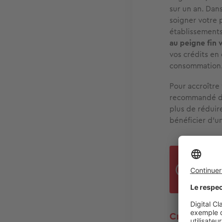
sur un an. Dan
soigner votre p
établissements
au peigne fin 
vos crédits en
consommation
Pour accroître
recommandé 
plus de réduir
bénéficier d’u
Un c
d’e
Crédit immob