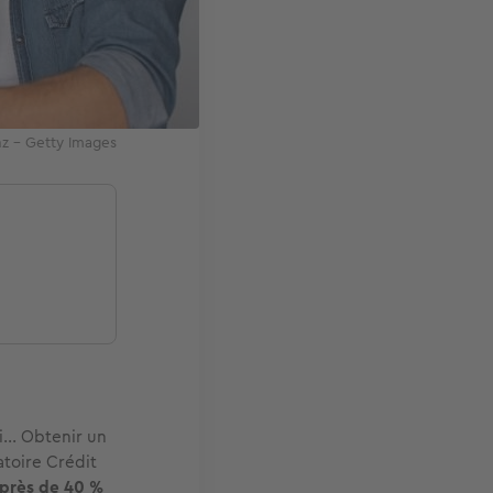
nz - Getty Images
oi… Obtenir un
toire Crédit
 près de 40 %