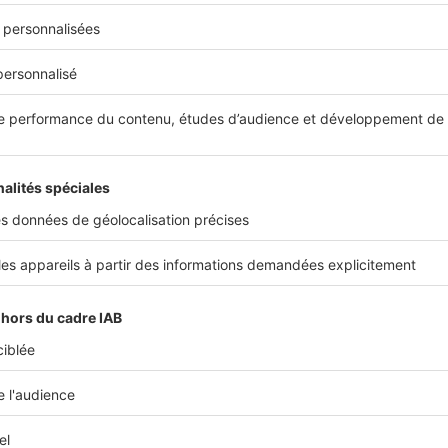
votre budget shopping
, en faisant le point sur vos divers abon
gazines…) ou encore en vous montrant plus raisonnable lors de 
votre budget loisirs est conséquent mais que vous parvenez to
omies chaque mois, la banque ne mettra pas en doute la maîtri
e votre demande de crédit, faites particulièrement attention 
st-à-dire à
votre épargne restant disponible après votre projet
blissements bancaires se montrent plus conciliants avec les emp
plus de leur
apport
, d’une épargne supplémentaire leur permet
de la vie.
épargne résiduelle vous permettra d’obtenir un crédit plus
lement et à un taux plus attractif.
z un projet d'achat immobilier ?
Trouver 