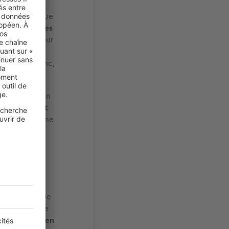
ements à risque
ne, casino
… Les
’argent.
Et pour
ltiplier les
 raison, donc,
ements. Or, en
monnaies sont
me un jeu. Une
r un prêt
s la pierre.
à votre banque
argner chaque
s superflues,
en