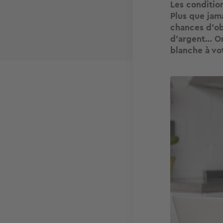
Les conditio
Plus que jama
chances d’ob
d’argent… On
blanche à vo
Image