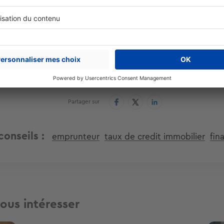
Cet article vous a été utile ?
Partager sur
conseils
emprunteur
taux de credit immobilier
fin
ous intéresser