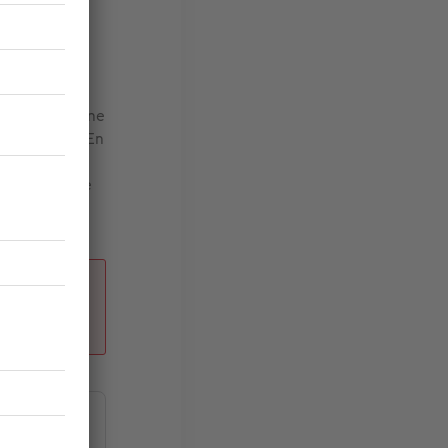
nements
vos sorties.
ut de même à
se de votre
à votre épargne
 immobilier
. En
runteurs
tant de faire
mon bien