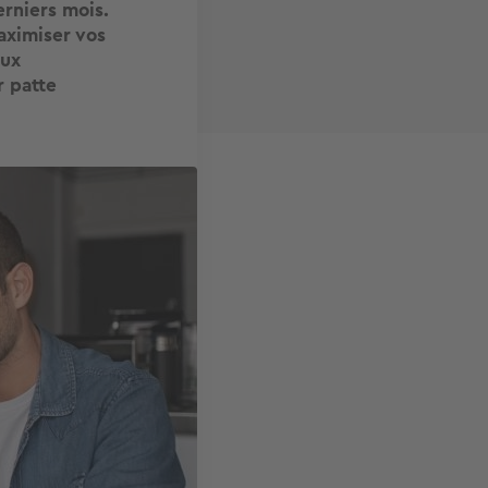
erniers mois.
maximiser vos
eux
r patte