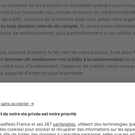
s un contexte où les banques ne souhaitent prendre aucun risq
rofil pour maximiser vos chances d’obtenir un crédit immobilier
 de crédit, soucieux de la manière dont vous gérez votre arge
vos trois derniers relevés de compte
. Ils seront particulièremen
 cours de remboursement, plus particulièrement à vos crédits à
.
 vos chances d’obtenir le feu vert de votre banque, il est donc
de
terminer de rembourser vos crédits à la consommation
au p
e votre taux d’endettement, l’absence de crédits conso vous 
ne capacité d’emprunt plus importante.
rédit à la consommation augmentera sensiblement votre taux
ndettement.
ilier : attention aux jeux d’argent !