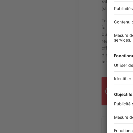
rationalisant 
(streaming, ma
Toutefois, si 
faire des écon
budget. Lors d
résiduelle, c’e
effet, les éta
disposant, en 
face aux aléas 
Une 
faci
Vous ave