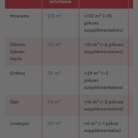
achetable
Mourenx
233 m²
+132 m² (~15
13
pièces
supplémentaires)
Oloron-
152 m²
+51 m² (~6 pièces
1
Sainte-
supplémentaires)
Marie
Orthez
131 m²
+29 m² (~3
12
pièces
supplémentaires)
Gan
116 m²
+14 m² (~2 pièces
9
supplémentaires)
Jurançon
107 m²
+6 m² (~1 pièce
9
supplémentaire)