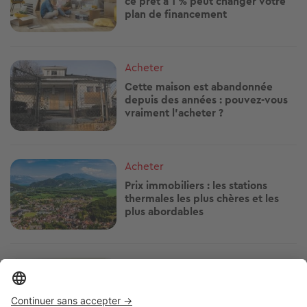
ce prêt à 1 % peut changer votre
plan de financement
Image
Acheter
Cette maison est abandonnée
depuis des années : pouvez-vous
vraiment l’acheter ?
Image
Acheter
Prix immobiliers : les stations
thermales les plus chères et les
plus abordables
Image
Acheter
Ce dispositif permet d'acheter un
logement jusqu'à 50 % moins cher