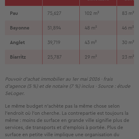
Pau
75,627
102 m²
83 m²
Bayonne
51,894
48 m²
46 m²
Anglet
39,719
43 m²
30 m²
Biarritz
25,787
29 m²
23 m²
Pouvoir d'achat immobilier au 1er mai 2026 · frais
d'agence (5 %) et de notaire (7 %) inclus · Source : étude
SeLoger.
Le même budget n'achète pas la même chose selon
l'endroit où l'on cherche. La contrepartie est toujours la
même : moins de surface en grande ville signifie plus de
services, de transports et d'emplois à portée. Plus de
surface en petite ville implique une organisation du