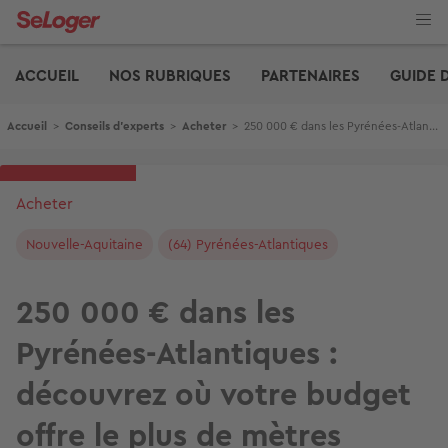
Aller
au
contenu
Edito
principal
ACCUEIL
NOS RUBRIQUES
PARTENAIRES
GUIDE 
Fil d'Ariane
Accueil
>
Conseils d'experts
>
Acheter
>
250 000 € dans les Pyrénées-Atlantiques : découvrez où votre budget offre le plus de mètres carrés
Acheter
Nouvelle-Aquitaine
(64) Pyrénées-Atlantiques
250 000 € dans les
Pyrénées-Atlantiques :
découvrez où votre budget
offre le plus de mètres