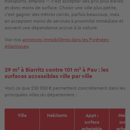
transports, emplois — c'est accepter des prix plus élevés
et donc moins de surface. Choisir une ville plus petite,
c'est gagner des mètres carrés, parfois beaucoup, mais
en acceptant moins de services à proximité immédiate et
souvent une dépendance accrue à la voiture.
Voir nos
annonces immobilières dans les Pyrénées-
Atlantiques
.
29 m² à Biarritz contre 101 m² à Pau : les
surfaces accessibles ville par ville
Voici ce que 250 000 € permettent concrètement dans les
principales villes du département :
Ville
Habitants
Appt :
Maiso
surface
surfa
achetable
achet