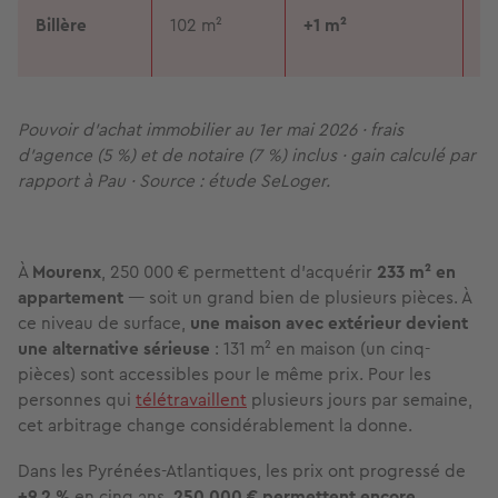
Billère
102 m²
+1 m²
91
Pouvoir d'achat immobilier au 1er mai 2026 · frais
d'agence (5 %) et de notaire (7 %) inclus · gain calculé par
rapport à Pau · Source : étude SeLoger.
À
Mourenx
, 250 000 € permettent d'acquérir
233 m² en
appartement
— soit un grand bien de plusieurs pièces. À
ce niveau de surface,
une maison avec extérieur devient
une alternative sérieuse
: 131 m² en maison (un cinq-
pièces) sont accessibles pour le même prix. Pour les
personnes qui
télétravaillent
plusieurs jours par semaine,
cet arbitrage change considérablement la donne.
Dans les Pyrénées-Atlantiques, les prix ont progressé de
+9.2 %
en cinq ans.
250 000 € permettent encore