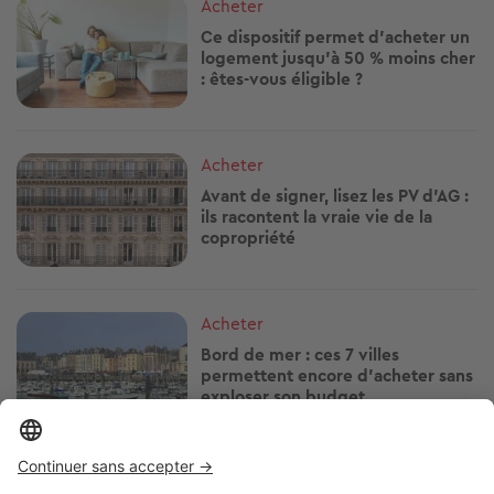
Image
Acheter
Ce dispositif permet d'acheter un
logement jusqu'à 50 % moins cher
: êtes-vous éligible ?
Image
Acheter
Avant de signer, lisez les PV d'AG :
ils racontent la vraie vie de la
copropriété
Image
Acheter
Bord de mer : ces 7 villes
permettent encore d'acheter sans
exploser son budget
Image
Acheter