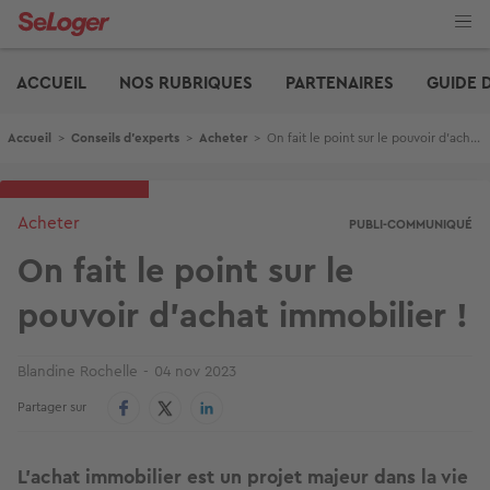
Aller
au
contenu
Edito
principal
ACCUEIL
NOS RUBRIQUES
PARTENAIRES
GUIDE 
Fil d'Ariane
Accueil
>
Conseils d'experts
>
Acheter
>
On fait le point sur le pouvoir d’achat immobilier !
Acheter
PUBLI-COMMUNIQUÉ
On fait le point sur le
pouvoir d’achat immobilier !
Blandine Rochelle
04 nov 2023
Partager sur
L’achat immobilier est un projet majeur dans la vie