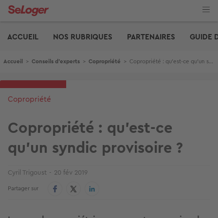
Aller
au
contenu
Edito
principal
ACCUEIL
NOS RUBRIQUES
PARTENAIRES
GUIDE 
Fil d'Ariane
Accueil
>
Conseils d'experts
>
Copropriété
>
Copropriété : qu’est-ce qu'un syndic provisoire ?
Copropriété
Copropriété : qu’est-ce
qu'un syndic provisoire ?
Cyril Trigoust
20 fév 2019
Partager sur