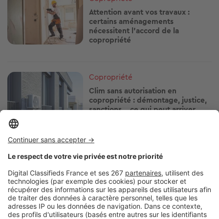
Attention avant vos travaux :
certains aménagements
nécessitent l'accord de la
copropriété
Image
Copropriété
Clim sans autorisation en
copropriété : démontage, justice,
sanctions… ce qui peut arriver
Image
Copropriété
Charges de chauffage : ce que les
copropriétés n'ont pas le droit de
faire
Image
Copropriété