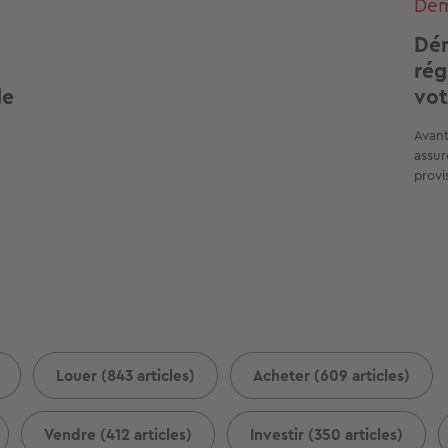
Dé
Dém
e
rég
de
vot
Avant
assur
provis
Louer (843 articles)
Acheter (609 articles)
Vendre (412 articles)
Investir (350 articles)