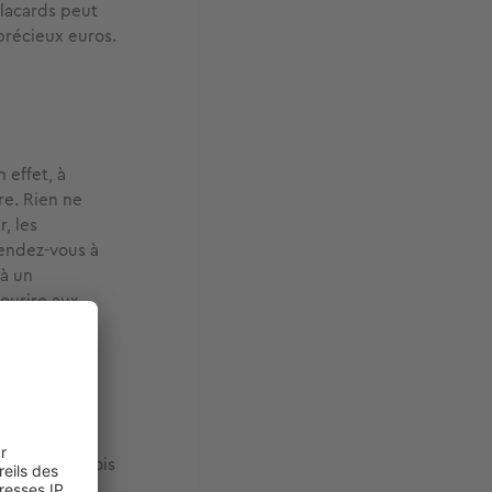
placards peut
précieux euros.
 effet, à
re. Rien ne
, les
Rendez-vous à
 à un
sourire aux
re une
anger d'un mois
s chers
que