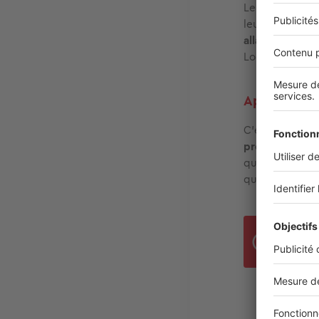
Le
Mobili-pass
leur emploi. E
allant de 1 90
Logement (CIL
Appelez vos
C'est le momen
proches de vou
qu'embaucher d
quelques anné
N'ou