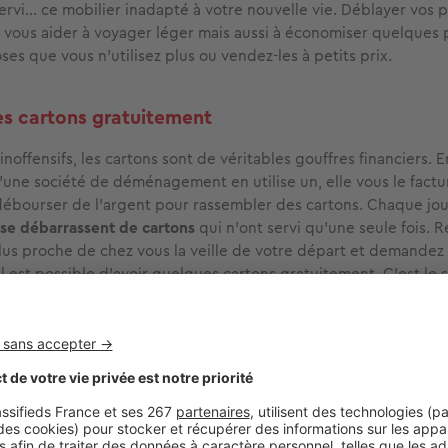
ervi... ce mobilier inadapté à votre nouvelle vie. Déblayer vos 
vous aider à voyager léger mais aussi à économiser quelques 
es que vous n'utilisez plus ou vendez-les à petits prix.
s cartons gratuitement
 inoffensifs, les cartons sont de véritables gouffres financiers. En
'une société de déménagement en utilise un, elle vous le factu
débourser de l'argent pour rassembler des cartons. Chaque jour
se débarrassent de cartons
qui n'ont servi qu'une seule fois. 
plus proche de chez vous la veille de votre départ et demandez
l est possible d'avoir quelques cartons gratuitement. C'est le 
us dira oui. Bingo ! Vous venez juste d'
épargner une dizaine voi
os
.
 au bon moment
el point les tarifs des déménageurs professionnels peuvent ch
but juin à fin septembre, leurs prix sont en moyenne 40 % plu