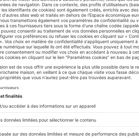
e de l'année. À l'origine de cette inflation, les vacances d'été 
rvent pour déménager. La même logique s'applique au jour de v
r éviter de manquer un jour de travail, le weekend est victime 
pendant un jour ouvré, vous serez surpris par la différence de
ites donc une estimation de tarifs sur
nextories.com
.
 aides de l'État
ue le gouvernement avait créé des
allocations afin de réduire l
ts
? Pour déménager moins cher, vous pouvez faire appel à la
amiliales
, en abrégé CAF, ou au Mobili-pass. Dans le premier cas
 vos frais de déménagement qui peuvent être remboursés avec
cela, votre foyer devra remplir trois conditions :
oins trois enfants à charge (nés ou à naître).
e aux Aides Personnelles au Logement (APL) ou à l'Allocation d
tre le 4e mois de grossesse et le second anniversaire du der