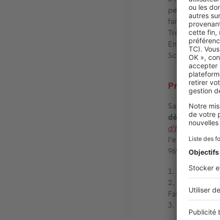
pendant le rest
familles se se
Très utile pou
En déménagent 
Sceptique ? Fa
Profitez des
Saviez-vous q
déménagemen
d'Allocations F
l'ensemble de
969,10 €. Pour 
Compter au m
Être éligibl
Familiale (ALF).
Déménager en