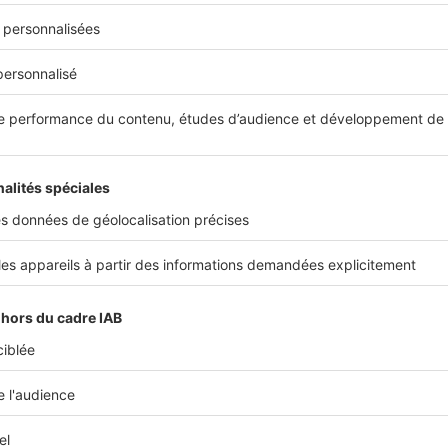
, quant à lui, s'adresse aux professionnels tenus de se déplacer
n fonction de votre zone de résidence, vous pouvez
obtenir de
0 à 2 200 €
. Pour cela, rapprochez-vous d'un Comité Interprofe
) du réseau action Logement.
 amis à la rescousse pour vous aider à déménage
t de faire appel au pouvoir de l'amitié.
Demandez à vos frères,
s aider à déplacer les cartons
. Cela vous reviendra bien moins
es déménageurs professionnels et en plus, vous pourrez en r
es.
bliez pas les pizzas bien chaudes et dégoulinantes de fromage
Cet article vous a été utile ?