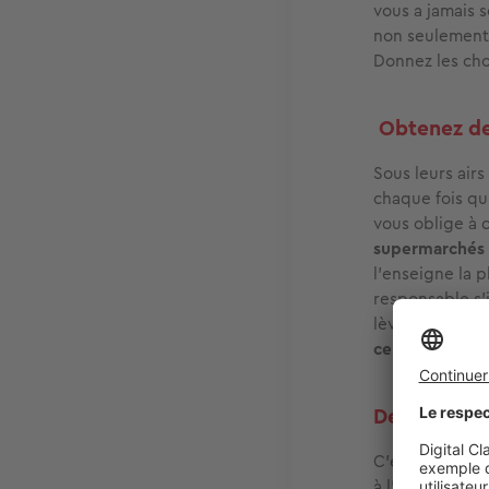
vous a jamais s
non seulement 
Donnez les chos
Obtenez de
Sous leurs airs
chaque fois qu
vous oblige à 
supermarchés 
l'enseigne la 
responsable s'i
lèvres qu'il vo
centaine d'eur
Déménagez
C'est fou à qu
à l'autre. De
dé