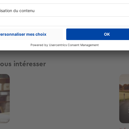
Partager sur
ous intéresser
Ima