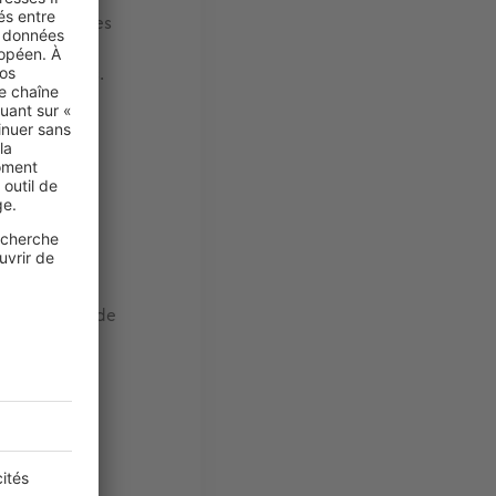
dont toutes les
otre départ.
de son succès.
 prix.
e coût des
Caisse
, c'est
 un plafond de
e Logement
nier-né.