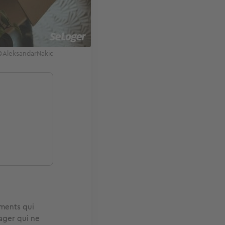
 ©AleksandarNakic
ements qui
ager qui ne