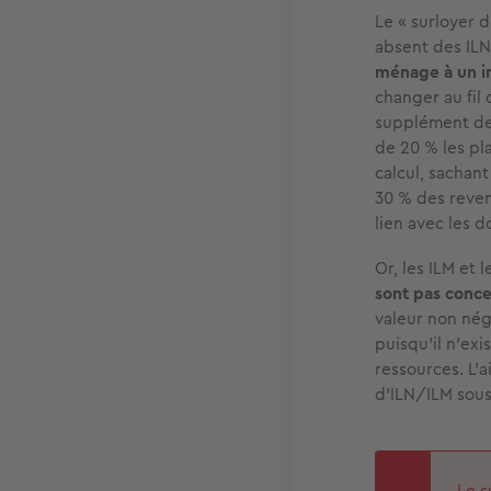
Le « surloyer 
absent des ILN
ménage à un in
changer au fil
supplément de 
de 20 % les pla
calcul, sachan
30 % des reven
lien avec les d
Or, les ILM et 
sont pas conce
valeur non nég
puisqu'il n'exi
ressources. L'
d'ILN/ILM sous
Le s