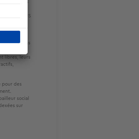
 sont révisés
date de la
re (PLAI, PLUS
tion et de
 en place dans
iaires
 libres, leurs
actifs,
é pour des
ment.
ailleur social
dexées sur