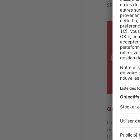
SRU.
Ces
clas
soup
habi
parc
en f
l'en
loca
Qui sont les
La
constructio
différentes nat
(ESH), ou Soci