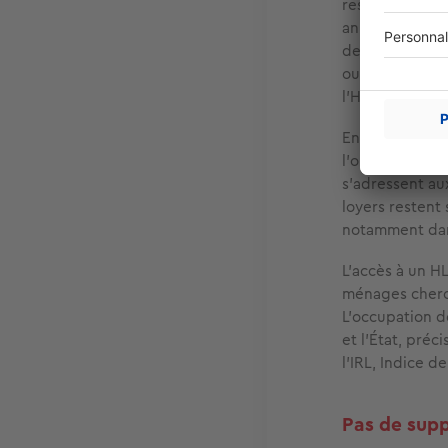
ressources pré
annuellement p
demande déterm
ou PLS), un cr
l'Habitation).
En revanche, l
l'objectif de
fa
s'adressent au
loyers restent 
notamment dans
L’accès à un H
ménages cherch
L'occupation d
et l'État, préc
l'IRL, Indice d
Pas de supp