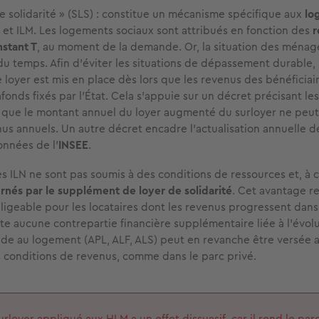
de solidarité » (SLS) : constitue un mécanisme spécifique aux
lo
 et ILM. Les logements sociaux sont attribués en fonction des
r
stant T
, au moment de la demande. Or, la situation des ménag
 du temps. Afin d’éviter les situations de dépassement durable,
loyer est mis en place dès lors que les revenus des bénéficia
fonds fixés par l’État. Cela s'appuie sur un décret précisant le
t que le montant annuel du loyer augmenté du surloyer ne peu
us annuels. Un autre décret encadre l'actualisation annuelle de
onnées de l'
INSEE
.
les ILN ne sont pas soumis à des conditions de ressources et, à c
rnés par le supplément de loyer de solidarité
. Cet avantage r
ligeable pour les locataires dont les revenus progressent dans
ste aucune contrepartie financière supplémentaire liée à l'évol
aide au logement (APL, ALF, ALS) peut en revanche être versée a
 conditions de revenus, comme dans le parc privé.
urloyer appliqué aux HLM a un effet dissuasif, car il rend le par