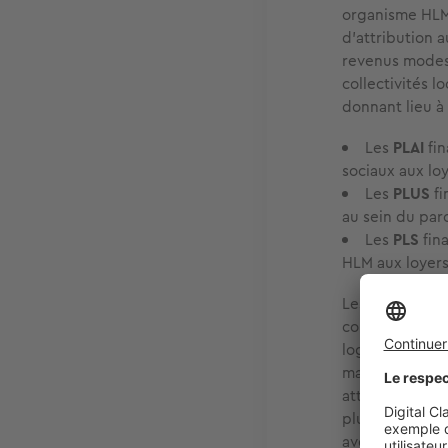
organisme HLM 
d'attribution 
revenus modes
collectivités l
donnant lieu à
Les
PLAI
fin
sociaux aux lo
Les
PLUS
fi
au sein du par
Les
PLS
fina
HLM aux loyers 
Les ILN et les
correspondent
logements inte
mais ne sont p
attractive pou
plus grand nom
avec des prêts