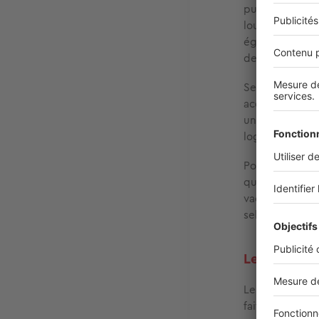
publiques, de 
louer à des lo
également au f
demandes de 
Selon les donn
accueillent pr
unique régiona
logements HLM,
Pour les
ILN
e
qui gère égale
vacants dans l
selon les prog
Les ILN et I
Le mécanisme 
fait en fonctio