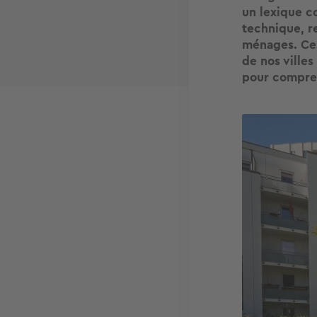
un lexique co
technique, re
ménages. Ces
de nos villes
pour compren
Image