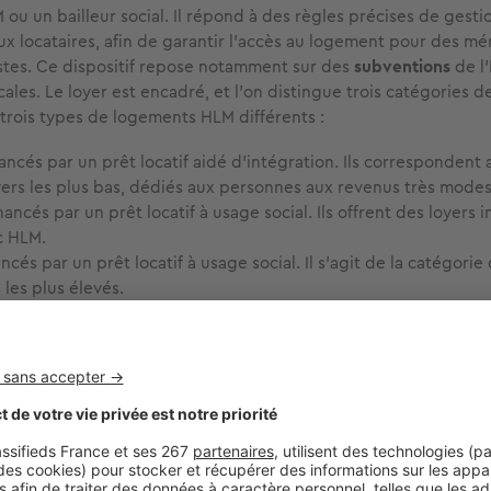
ou un bailleur social. Il répond à des règles précises de gesti
aux locataires, afin de garantir l’accès au logement pour des m
tes. Ce dispositif repose notamment sur des
subventions
de l'
ocales. Le loyer est encadré, et l'on distingue trois catégories 
 trois types de logements HLM différents :
ancés par un prêt locatif aidé d'intégration. Ils correspondent
yers les plus bas, dédiés aux personnes aux revenus très modes
nancés par un prêt locatif à usage social. Ils offrent des loyers 
c HLM.
ncés par un prêt locatif à usage social. Il s'agit de la catégori
les plus élevés.
 ILM, généralement implantés au sein du programme de
logemen
 à des
immeubles à loyer normal
et
immeubles à loyer moyen
rmédiaires proposent des loyers inférieurs à la moyenne du ma
as attribués sous conditions de ressources. Ils offrent une
valeu
r les ménages à revenus moyens et participent à l'accès au log
bre. Les ILN et les ILM sont construits avec les fonds propres
 non aidés, et n'entrent pas dans le quota des logements sociau