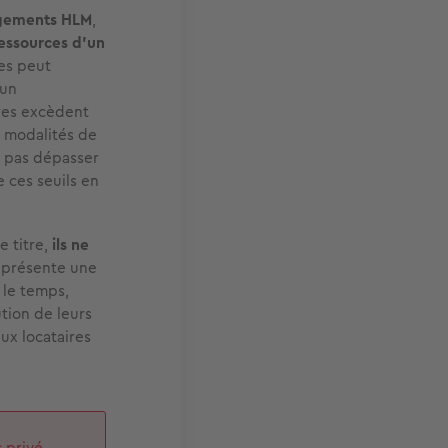
gements HLM
,
essources d'un
es peut
 un
ires excèdent
s modalités de
t pas dépasser
 ces seuils en
e titre,
ils ne
eprésente une
 le temps,
ution de leurs
ux locataires
c privé