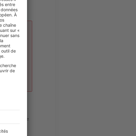
M
us
500
 leur
 ou 25 %
ise
urs
urs sociaux de
our l'Habitat
ubventions