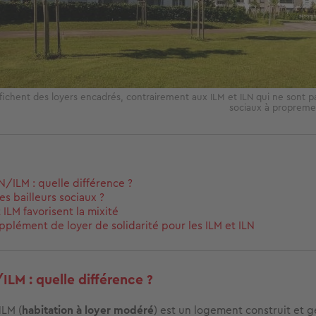
fichent des loyers encadrés, contrairement aux ILM et ILN qui ne sont 
sociaux à propreme
N/ILM : quelle différence ?
es bailleurs sociaux ?
 ILM favorisent la mixité
pplément de loyer de solidarité pour les ILM et ILN
ILM : quelle différence ?
LM (
habitation à loyer modéré
) est un logement construit et g