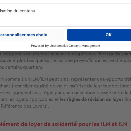
cis fixés par l'État selon les zones géographiques. Ces plafonds
ar arrêté au 1er janvier. L'état des ressources du ménage à la 
ine ainsi la catégorie de logement à laquelle il peut prétend
itère rappelé dans les dispositions du
CCH
(Code de la Construc
es ILM et les ILN ne sont pas des logements sociaux et sont mis
voriser la mixité au sein du parc social
. Ces logements interméd
x catégories de revenus moyens ou supérieurs. Bien qu'ils soient
souvent plus bas que sur le marché privé afin de les rendre attr
 certains quartiers.
LM comme à un ILN/ILM peut ainsi représenter une opportunit
ant à concilier qualité de vie et maîtrise de leur budget loge
e ces logements est régie par une convention passée entre le b
isant les loyers applicables et les
règles de révision du loyer
(in
e Référence des Loyers).
lément de loyer de solidarité pour les ILM et ILN