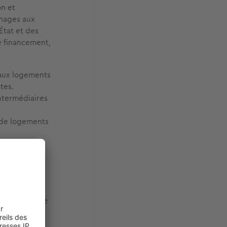
on et
énages aux
État et des
de financement,
 aux logements
tes.
intermédiaires
e de logements
ts sociaux
,
. Ces
rché privé,
r locative
ement pour le
 des HLM ou
x de la loi