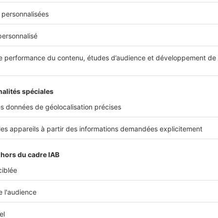
prêts aidés et d'avantages fiscaux en contrepartie de leur en
yers inférieurs au marché. Action Logement, organisme paritaire
inancement de ces logements et accompagne les salariés dans
logement.
ées de l'INSEE, la France compte environ 5,4 millions de logem
ès de 11 millions de locataires. La date de dépôt de la demande
l (NUR) constituent les éléments de référence pour l'attributi
 qui se fait en fonction des revenus et de la composition famili
t
ILM
, il est possible de candidater directement auprès d'un o
ment ces logements conventionnés et s'assure de la location 
es meilleurs délais. Des studios, T2 et grands appartements son
rammes. Ils sont proposés à des loyers en deçà de la valeur du
LM favorisent la mixité
d'
attribution des logements HLM
est connu : il s'agit d'une att
n des revenus et de la composition de la famille, avec des plaf