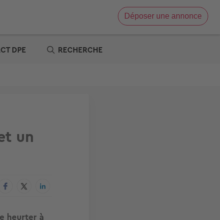
Déposer une annonce
Vente immobilière
Location immobilière
ACT DPE
RECHERCHE
e
x zéro
re
t
s offres
tre
et un
e heurter à