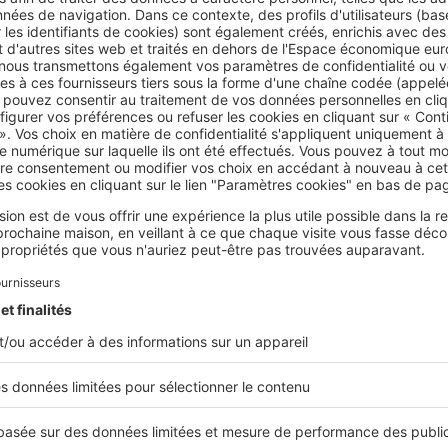
logements conventionnés
sont financés différemment des HL
siques et leur construction répond à une logique de marché pl
le. Par ailleurs, la loi SRU impose aux communes de plus de 3 
tants (1 500 en Île-de-France) de réserver une part minimale de
 résidentiel aux logements sociaux, selon un quota fixé à 20 %
onction de la zone. L'État, via le ministère du Logement, superv
semble de ces dispositifs en lien avec les communes et les acte
ux.
 bailleurs sociaux ?
n
et la gestion des HLM, ILN et ILM sont assurées par des baille
ures : Offices Publics de l'Habitat (OPH), Entreprises Sociales p
étés d'Économie Mixte (SEM). Ces
organismes
bénéficient de s