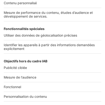
Découvrez nos applications
SERVICES PRO
Tous nos services pro
Accès client
Mes annonces sur SeLoger
À DÉCOUVRIR
Annuaire des professionnels
Tout l'immobilier
Toutes les villes
Tous les départements
Toutes les régions
SeLoger © 1992 - 2023
Annonces Immobilières