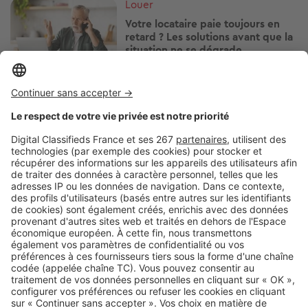
Image
Louer
Votre locataire paie toujours en
retard ? Les solutions avant que la
situation ne se dégrade
Image
Louer
Vous vivez en HLM ? Attention
avant d'installer une climatisation
Image
Louer
Cette aide peut faire baisser votre
loyer HLM : qui peut vraiment en
profiter ?