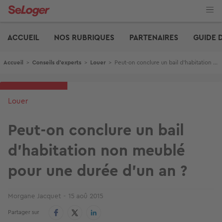
Aller
au
contenu
Edito
principal
ACCUEIL
NOS RUBRIQUES
PARTENAIRES
GUIDE 
Fil d'Ariane
Accueil
>
Conseils d'experts
>
Louer
>
Peut-on conclure un bail d’habitation non meublé pour une durée d’un an ?
Louer
Peut-on conclure un bail
d’habitation non meublé
pour une durée d’un an ?
Morgane Jacquet
15 aoû 2015
Partager sur