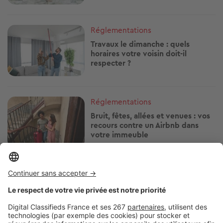
Image
Réglementations
Travaux le dimanche : quels
horaires votre voisin doit-il
respecter ?
Image
Réglementations
Bruit, fêtes, allées et venues : vos
recours contre un Airbnb dans
votre immeuble
Image
Réglementations
Arrosage, piscine, lavage de
voiture : quelles restrictions d'eau
près de chez vous ?