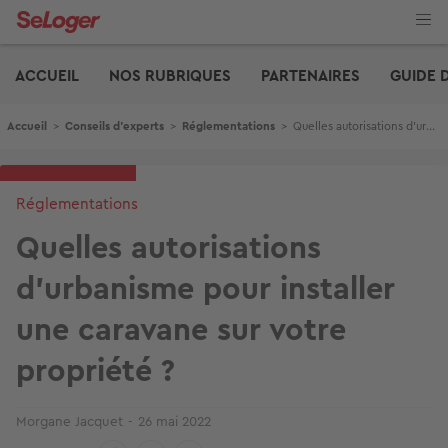
Aller
au
contenu
Edito
principal
ACCUEIL
NOS RUBRIQUES
PARTENAIRES
GUIDE 
Fil d'Ariane
Accueil
>
Conseils d'experts
>
Réglementations
>
Quelles autorisations d'urbanisme pour installer une caravane sur votre propriété ?
Réglementations
Quelles autorisations
d'urbanisme pour installer
une caravane sur votre
propriété ?
Morgane Jacquet
26 mai 2022