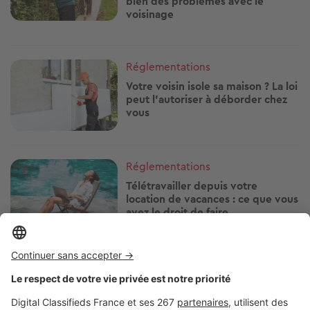
bien des problèmes avec le
voisinage
Image
Réglementations
Votre voisin isole sa maison ? La loi
peut l'autoriser à déborder chez
vous
Image
Réglementations
Télétravailler depuis votre
location de vacances : ce que vous
avez le droit de faire
Image
Réglementations
Travaux le dimanche : ce que
votre voisin a le droit de faire… ou