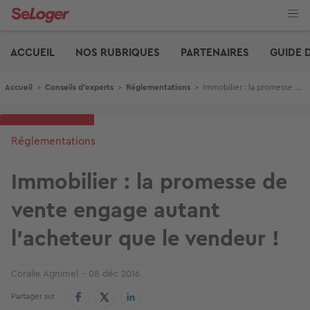
Aller
au
contenu
Edito
principal
ACCUEIL
NOS RUBRIQUES
PARTENAIRES
GUIDE 
Fil d'Ariane
Accueil
>
Conseils d'experts
>
Réglementations
>
Immobilier : la promesse de vente engage autant l'acheteur que le vendeur !
Réglementations
Immobilier : la promesse de
vente engage autant
l'acheteur que le vendeur !
Coralie Agnimel
08 déc 2016
Partager sur