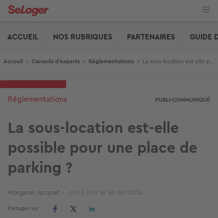
Aller
au
contenu
Edito
principal
ACCUEIL
NOS RUBRIQUES
PARTENAIRES
GUIDE 
Fil d'Ariane
Accueil
>
Conseils d'experts
>
Réglementations
>
La sous-location est-elle possible pour une place de parking ?
Réglementations
PUBLI-COMMUNIQUÉ
La sous-location est-elle
possible pour une place de
parking ?
Morgane Jacquet
mis à jour le
26 Jun 2024
Partager sur