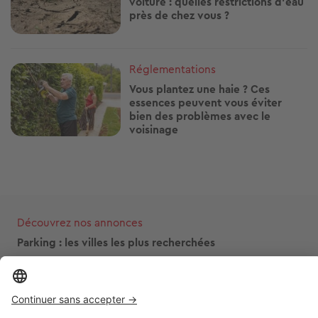
voiture : quelles restrictions d'eau
près de chez vous ?
Image
Réglementations
Vous plantez une haie ? Ces
essences peuvent vous éviter
bien des problèmes avec le
voisinage
Découvrez nos annonces
Parking : les villes les plus recherchées
Paris
Nice
Marseille
Toulouse
Bordeaux
Cannes
Montpellier