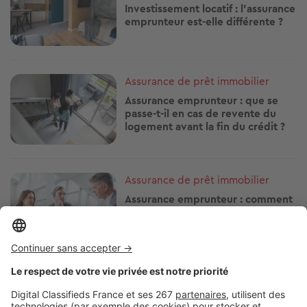
Investissement locatif : l’assurance
emprunteur est-elle différente ?
Image
Assurance de prêt immobilier
Assurance emprunteur : que se
passe-t-il en cas de revente du
logement avant la fin du crédit ?
Image
Assurance de prêt immobilier
Assurance emprunteur : comment
fonctionne la garantie perte
d’emploi ?
Image
Assurance de prêt immobilier
Changer d’assurance emprunteur