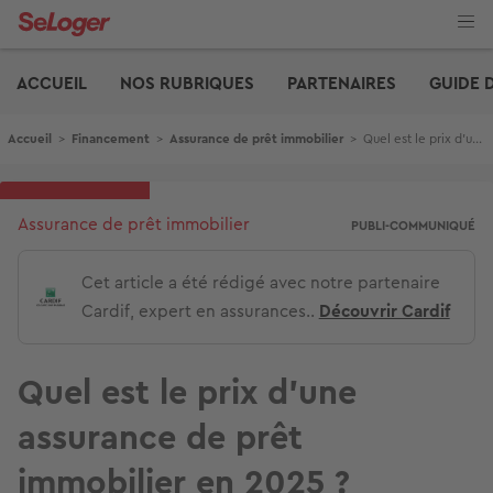
Aller
au
contenu
Edito
principal
ACCUEIL
NOS RUBRIQUES
PARTENAIRES
GUIDE 
Fil d'Ariane
Accueil
>
Financement
>
Assurance de prêt immobilier
>
Quel est le prix d’une assurance de prêt immobilier en 2025 ?
Assurance de prêt immobilier
PUBLI-COMMUNIQUÉ
Cet article a été rédigé avec notre partenaire
Cardif, expert en assurances..
Découvrir Cardif
Quel est le prix d’une
assurance de prêt
immobilier en 2025 ?