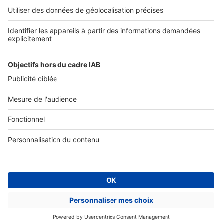
SERVICES PRO
Tous nos services pro
Accès client
Mes annonces sur SeLoger
À DÉCOUVRIR
Annuaire des professionnels
Tout l'immobilier
Toutes les villes
Tous les départements
Toutes les régions
SeLoger © 1992 - 2023
Annonces Immobilières
Paramétrer mes cookies
Conditions Générales d'Utilisation
Politique Générale de Protection des Données