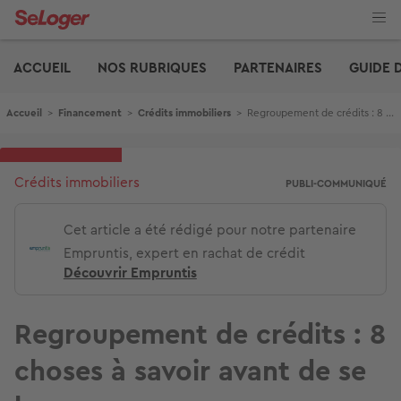
Aller
au
contenu
Edito
principal
ACCUEIL
NOS RUBRIQUES
PARTENAIRES
GUIDE 
Fil d'Ariane
Accueil
>
Financement
>
Crédits immobiliers
>
Regroupement de crédits : 8 choses à savoir avant de se lancer
Crédits immobiliers
PUBLI-COMMUNIQUÉ
Cet article a été rédigé pour notre partenaire
Empruntis, expert en rachat de crédit
Découvrir Empruntis
Regroupement de crédits : 8
choses à savoir avant de se