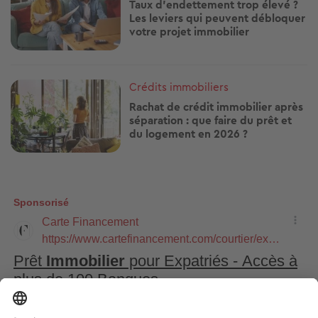
Taux d’endettement trop élevé ?
Les leviers qui peuvent débloquer
votre projet immobilier
Image
Crédits immobiliers
Rachat de crédit immobilier après
séparation : que faire du prêt et
du logement en 2026 ?