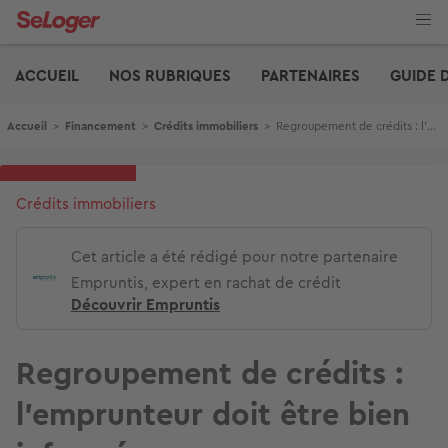
Aller
au
contenu
Edito
principal
ACCUEIL
NOS RUBRIQUES
PARTENAIRES
GUIDE 
Fil d'Ariane
Accueil
>
Financement
>
Crédits immobiliers
>
Regroupement de crédits : l'emprunteur doit être bien informé
Crédits immobiliers
Cet article a été rédigé pour notre partenaire
Empruntis, expert en rachat de crédit
Découvrir Empruntis
Regroupement de crédits :
l'emprunteur doit être bien