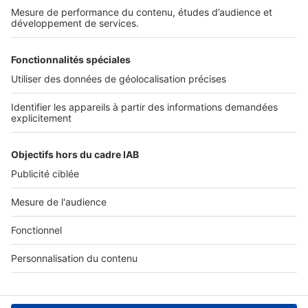
NOS APPLICATIONS
Découvrez nos applications
SERVICES PRO
Tous nos services pro
Accès client
Mes annonces sur SeLoger
À DÉCOUVRIR
Annuaire des professionnels
Tout l'immobilier
Toutes les villes
Tous les départements
Toutes les régions
SeLoger © 1992 - 2023