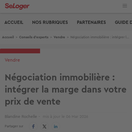
Aller
au
contenu
Edito
principal
ACCUEIL
NOS RUBRIQUES
PARTENAIRES
GUIDE 
Fil d'Ariane
Accueil
>
Conseils d'experts
>
Vendre
>
Négociation immobilière : intégrer la marge dans votre prix de vente
Vendre
Négociation immobilière :
intégrer la marge dans votre
prix de vente
Blandine Rochelle
mis à jour le
06 Mar 2026
Partager sur