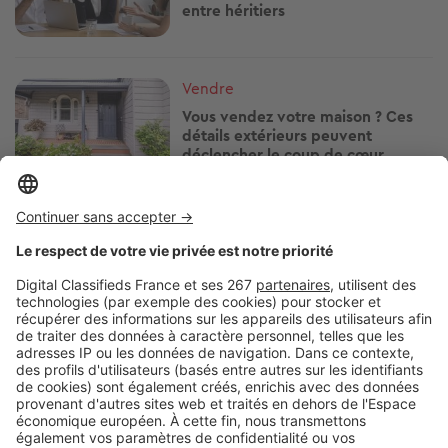
entre héritiers
Image
Vendre
Vous vendez votre maison ? Ces
détails extérieurs peuvent
déclencher le coup de cœur
Image
Vendre
Comment vendre un bien en
indivision ?
Image
Vendre
Comment vendre sa maison à un
promoteur immobilier ?