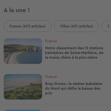
A la une !
France (672 articles)
Villes (651 articles)
B
Image
France
Notre classement des 12 stations
balnéaires de Seine-Maritime, de
la moins chère à la plus chère
Image
France
Bray-Dunes : la station balnéaire
du Nord qui défie la baisse des
prix