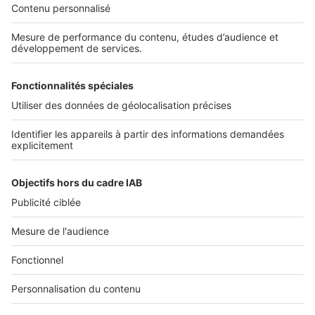
Découvrez nos applications
SERVICES PRO
Tous nos services pro
Accès client
Mes annonces sur SeLoger
À DÉCOUVRIR
Annuaire des professionnels
Tout l'immobilier
Toutes les villes
Tous les départements
Toutes les régions
SeLoger © 1992 - 2023
Annonces Immobilières