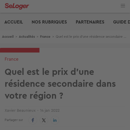
Aller
au
contenu
Edito
principal
ACCUEIL
NOS RUBRIQUES
PARTENAIRES
GUIDE 
Fil d'Ariane
Accueil
>
Actualités
>
France
>
Quel est le prix d’une résidence secondaire dans votre région ?
France
Quel est le prix d’une
résidence secondaire dans
votre région ?
Xavier Beaunieux
14 jan 2022
Partager sur