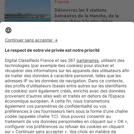
Image
France
Découvrez les 9 stations
balnéaires de la Manche, de la
moins chère à la plus chère
Image
France
Notre classement des 8 stations
balnéaires de Corse-du-Sud, de la
moins chère à la plus chère
Image
France
Fécamp : où en sont les prix de
l’immobilier en 2026 ?